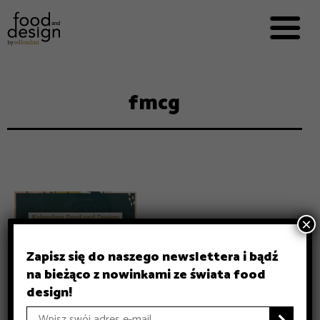
MARKET


OUR EXPERTS
FOOD AND
WORKING
fmcg
E-BOOKS
ABOUT US
ADDS
×
Zapisz się do naszego newslettera i bądź
na bieżąco z nowinkami ze świata food
design!
