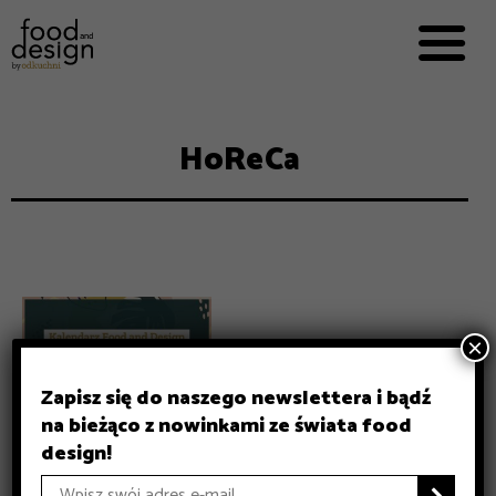
MARKET


OUR EXPERTS
FOOD AND
WORKING
HoReCa
E-BOOKS
ABOUT US
ADDS
×
Zapisz się do naszego newslettera i bądź
na bieżąco z nowinkami ze świata food
design!
