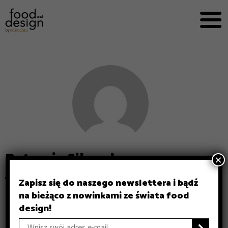
MARKET


OUR EXPERTS
FOOD AND
WORKING
E-BOOKS
ABOUT US
ADDS
Patrycja Sikorska
×
Zapisz się do naszego newslettera i bądź
na bieżąco z nowinkami ze świata food
Artykuły:
design!
