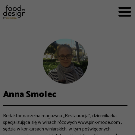
PRZEPISY


PRO
EVERYDAY
EKSPERCI
FOOD WORKING
E-BOOKI
O NAS
REKLAMA
Anna Smolec
Redaktor naczelna magazynu „Restauracja”, dziennikarka
specjalizująca się w winach różowych www.pink-mode.com ,
sędzia w konkursach winiarskich, w tym poświęconych