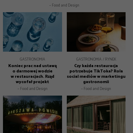
– Food and Design
GASTRONOMIA
GASTRONOMIA
RYNEK
Koniec prac nad ustawą
Czy każda restauracja
o darmowej wodzie
potrzebuje TikToka? Rola
w restauracjach. Rząd
social mediów w marketingu
wycofał projekt
gastronomii
– Food and Design
– Food and Design