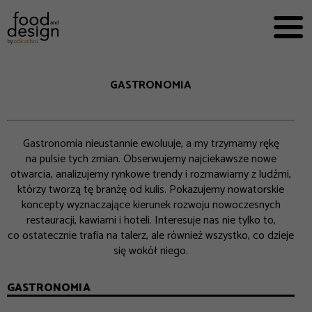
PRZEPISY


PRO
EVERYDAY
EKSPERCI
GASTRONOMIA
FOOD WORKING
E-BOOKI
Gastronomia nieustannie ewoluuje, a my trzymamy rękę
O NAS
na pulsie tych zmian. Obserwujemy najciekawsze nowe
otwarcia, analizujemy rynkowe trendy i rozmawiamy z ludźmi,
REKLAMA
którzy tworzą tę branżę od kulis. Pokazujemy nowatorskie
koncepty wyznaczające kierunek rozwoju nowoczesnych
restauracji, kawiarni i hoteli. Interesuje nas nie tylko to,
co ostatecznie trafia na talerz, ale również wszystko, co dzieje
się wokół niego.
GASTRONOMIA