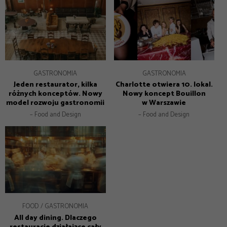
GASTRONOMIA
GASTRONOMIA
Jeden restaurator, kilka
Charlotte otwiera 10. lokal.
różnych konceptów. Nowy
Nowy koncept Bouillon
model rozwoju gastronomii
w Warszawie
– Food and Design
– Food and Design
FOOD
GASTRONOMIA
All day dining. Dlaczego
restauracje działające cały