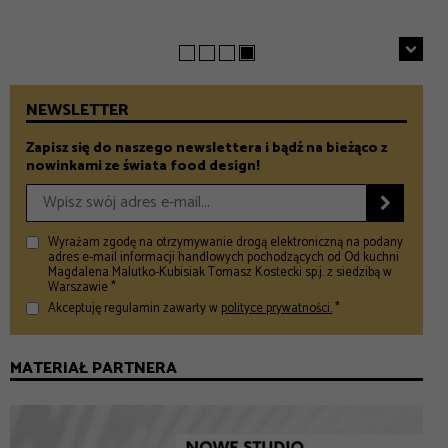
– Food and Design
NEWSLETTER
Zapisz się do naszego newslettera i bądź na bieżąco z
nowinkami ze świata food design!

Wyrażam zgodę na otrzymywanie drogą elektroniczną na podany
adres e-mail informacji handlowych pochodzących od Od kuchni
Magdalena Malutko-Kubisiak Tomasz Kostecki sp.j. z siedzibą w
Warszawie *
Akceptuję regulamin zawarty w
polityce prywatności.
*
MATERIAŁ PARTNERA