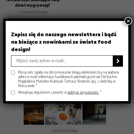
dzień wygrywają?
– Food and Design
×
DESIGN
FOOD
GASTRONOMIA
INSPIRACJE
PRZEPISY
RYNEK
Zapisz się do naszego newslettera i bądź
1
2
3
…
16
na bieżąco z nowinkami ze świata food

design!
POLECANE

Wyrażam zgodę na otrzymywanie drogą elektroniczną na podany
adres e-mail informacji handlowych pochodzących od Od kuchni
Magdalena Malutko-Kubisiak Tomasz Kostecki sp.j. z siedzibą w
Warszawie *
Akceptuję regulamin zawarty w
polityce prywatności.
*
GASTRONOMIA
GASTRONOMIA
INSPIRACJE
DESIGN