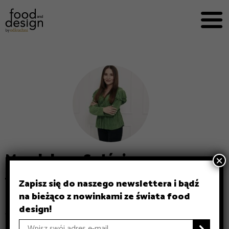
MARKET


OUR EXPERTS
FOOD AND
WORKING
E-BOOKS
ABOUT US
ADDS
Magdalena Sołśnia
×
Zapisz się do naszego newslettera i bądź
na bieżąco z nowinkami ze świata food
Artykuły:
design!
