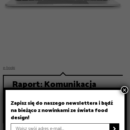
e-booki
Raport: Komunikacja
×
wizualna w branży
spożywczej i HoReCa a
Zapisz się do naszego newslettera i bądź
na bieżąco z nowinkami ze świata food
decyzje zakupowe Polaków
design!
