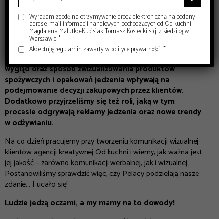
0,00
zł
Wyrażam zgodę na otrzymywanie drogą elektroniczną na podany
adres e-mail informacji handlowych pochodzących od Od kuchni
DODAJ DO KOSZYKA
Magdalena Malutko-Kubisiak Tomasz Kostecki sp.j. z siedzibą w
Warszawie *
Akceptuję regulamin zawarty w
polityce prywatności.
*
Celem badania było sprawdzenie, czy i w jakim stopniu
wygląd oraz sposób zwizualizowania produktów
spożywczych i opakowań jedzenia wpływają na
podejmowanie decyzji zakupowych
przez klientów.
Dodatkowo przyjrzeliśmy się też roli, jaką w tym
procesie odgrywają reklamy jedzenia oraz nowe trendy
w odżywianiu.
Na co dzień pracujemy przy tworzeniu komunikacji wizualnej
klientów agencji kreatywnej Od kuchni
i wiemy, jak ważna jest
jej jakość – zarówno komunikacji werbalnej, jak i wizualnej.
Postanowiliśmy sprawdzić więc, czy Polacy podzielają nasze
zdanie… I udało się!
Ludzie jedzą oczami, a my mamy na to dowody!