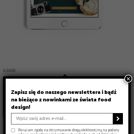
e-booki
×
Przyszłość jedzenia /
Zapisz się do naszego newslettera i bądź
jedzenie przyszłości.
na bieżąco z nowinkami ze świata food
Trendbook 2023–2030
design!

0,00
zł
Wyrażam zgodę na otrzymywanie drogą elektroniczną na podany