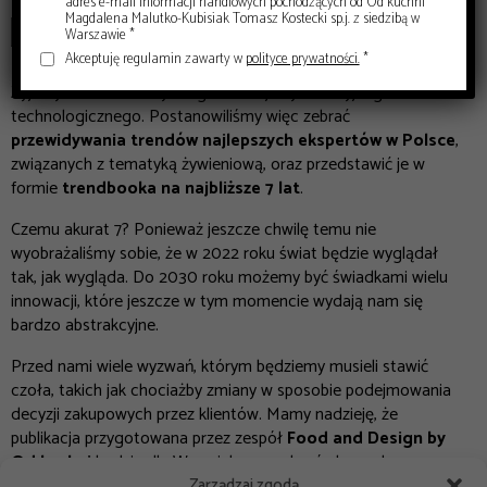
adres e-mail informacji handlowych pochodzących od Od kuchni
Magdalena Malutko-Kubisiak Tomasz Kostecki sp.j. z siedzibą w
DODAJ DO KOSZYKA
Warszawie *
Akceptuję regulamin zawarty w
polityce prywatności.
*
Żyjemy w czasach szybkiego rozwoju cywilizacyjnego i
technologicznego. Postanowiliśmy więc zebrać
przewidywania trendów najlepszych ekspertów w Polsce
,
związanych z tematyką żywieniową, oraz przedstawić je w
formie
trendbooka na najbliższe 7 lat
.
Czemu akurat 7? Ponieważ jeszcze chwilę temu nie
wyobrażaliśmy sobie, że w 2022 roku świat będzie wyglądał
tak, jak wygląda. Do 2030 roku możemy być świadkami wielu
innowacji, które jeszcze w tym momencie wydają nam się
bardzo abstrakcyjne.
Przed nami wiele wyzwań, którym będziemy musieli stawić
czoła, takich jak chociażby zmiany w sposobie podejmowania
decyzji zakupowych przez klientów. Mamy nadzieję, że
publikacja przygotowana przez zespół
Food and Design by
Od kuchni
będzie dla Was ciekawą wskazówką podczas
Zarządzaj zgodą
planowania projektów i działań na nadchodzące lata.