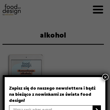
PRZEPISY


PRO
EVERYDAY
EKSPERCI
alkohol
FOOD WORKING
E-BOOKI
O NAS
REKLAMA
×
Zapisz się do naszego newslettera i bądź
na bieżąco z nowinkami ze świata food
design!
