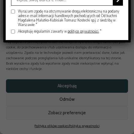
E-book: Komunikacja
alkoholu bez tabu
Wyrażam zgodę na otrzymywanie drogą elektroniczną na podany
adres e-mail informacji handlowych pochodzących od Od kuchni
Magdalena Malutko-Kubisiak Tomasz Kostecki sp.j. z siedzibą w
Warszawie *
Zarządzaj zgodą
Akceptuję regulamin zawarty w
polityce prywatności.
*



Aby zapewnić jak najlepsze wrażenia, korzystamy z technologii, takich jak pliki
cookie, do przechowywania i/lub uzyskiwania dostępu do informacji o
Copyright © 2025-2026 odkuchni.co
urządzeniu. Zgoda na te technologie pozwoli nam przetwarzać dane, takie jak
Polityka prywatności
zachowanie podczas przeglądania lub unikalne identyfikatory na tej stronie.
Regulamin
Brak wyrażenia zgody lub wycofanie zgody może niekorzystnie wpłynąć na
Reklama
niektóre cechy i funkcje.
Kontakt
Polityka cookies
Akceptuję
Design by
budowaniestron.pl
Odmów
Zobacz preferencje
Polityka plików cookies
Polityka prywatności