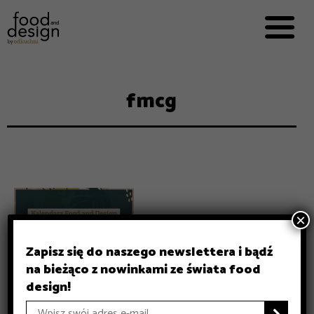
PRZEPISY


PRO
EVERYDAY
EKSPERCI
fmcg
FOOD WORKING
E-BOOKI
O NAS
REKLAMA
×
Zapisz się do naszego newslettera i bądź
na bieżąco z nowinkami ze świata food
design!
