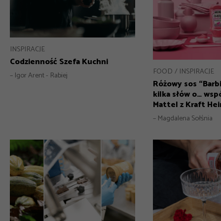
INSPIRACJE
Codzienność Szefa Kuchni
FOOD
INSPIRACJE
– Igor Arent - Rabiej
Różowy sos “Barbi
kilka słów o… wsp
Mattel z Kraft Hei
– Magdalena Sołśnia