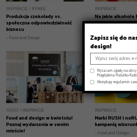
INSPIRACJE
RYNEK
INSPIRACJE
Produkcja czekolady vs.
Na jakie alkohole 
społeczna odpowiedzialność
wiosną?
biznesu
– Martyna Jurczyk
Zapisz się do n
– Food and Design
design!
Wyrażam zgodę na otrzym
Magdalena Malutko-Kubisi
Akceptuję regulamin za
FOOD
INSPIRACJE
INSPIRACJE
Food and design w kwietniu!
Marki RUSH i noR
Poznaj wydarzenia w swoim
kampanią wizeru
mieście!
– Food and Design