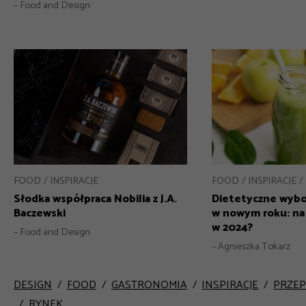
– Food and Design
FOOD
INSPIRACJE
FOOD
INSPIRACJE
Słodka współpraca Nobilia z J.A.
Dietetyczne wybo
Baczewski
w nowym roku: na
w 2024?
– Food and Design
– Agnieszka Tokarz
DESIGN
FOOD
GASTRONOMIA
INSPIRACJE
PRZEP
RYNEK