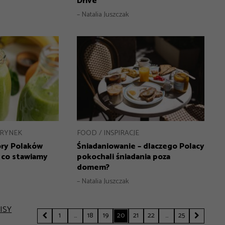
Drive
– Natalia Juszczak
FOOD
INSPIRACJE
RYNEK
Śniadaniowanie – dlaczego Polacy
ry Polaków
pokochali śniadania poza
 co stawiamy
domem?
– Natalia Juszczak
ISY
1
…
18
19
20
21
22
…
25

