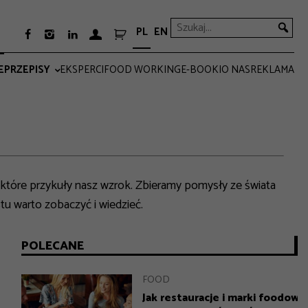
PL
EN



E
PRZEPISY
EKSPERCI
FOOD WORKING
E-BOOKI
O NAS
REKLAMA
PRO
EVERYDAY
które przykuły nasz wzrok. Zbieramy pomysły ze świata
stu warto zobaczyć i wiedzieć.
POLECANE
FOOD
GASTRONOMIA
GASTRONOMIA
FOOD
Jagodzianka nie potrzebuje
Pop-up jako narzędzie
Ogródek to biznes. Dlaczego
Jak restauracje i marki foodowe