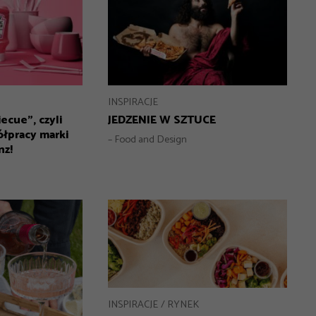
INSPIRACJE
JEDZENIE W SZTUCE
ecue”, czyli
ółpracy marki
– Food and Design
nz!
INSPIRACJE
RYNEK