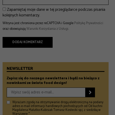
Zapamiętaj moje dane w tej przeglądarce podczas pisania
kolejnych komentarzy.
Witryna jest chroniona przez reCAPTCHA i Google
Politykę Prywatności
oraz obowiązują
Warunki Korzystania z Usługi
.
NEWSLETTER
Zapisz się do naszego newslettera i bądź na bieżąco z
nowinkami ze świata food design!

Wyrażam zgodę na otrzymywanie drogą elektroniczną na podany
adres e-mail informacji handlowych pochodzących od Od kuchni
Magdalena Malutko-Kubisiak Tomasz Kostecki sp.j. z siedzibą w
Warszawie *