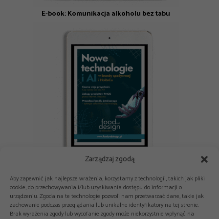
E-book: Komunikacja alkoholu bez tabu
Zarządzaj zgodą
E-book: Nowe technologie i AI w branży spożywczej i HoReCa
Aby zapewnić jak najlepsze wrażenia, korzystamy z technologii, takich jak pliki
cookie, do przechowywania i/lub uzyskiwania dostępu do informacji o
urządzeniu. Zgoda na te technologie pozwoli nam przetwarzać dane, takie jak
zachowanie podczas przeglądania lub unikalne identyfikatory na tej stronie.
Brak wyrażenia zgody lub wycofanie zgody może niekorzystnie wpłynąć na