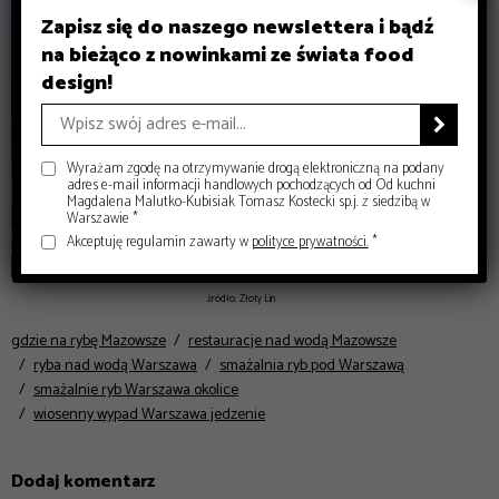
Zapisz się do naszego newslettera i bądź
na bieżąco z nowinkami ze świata food
design!

Wyrażam zgodę na otrzymywanie drogą elektroniczną na podany
adres e-mail informacji handlowych pochodzących od Od kuchni
Magdalena Malutko-Kubisiak Tomasz Kostecki sp.j. z siedzibą w
Warszawie *
Akceptuję regulamin zawarty w
polityce prywatności.
*
źródło: Złoty Lin
gdzie na rybę Mazowsze
restauracje nad wodą Mazowsze
ryba nad wodą Warszawa
smażalnia ryb pod Warszawą
smażalnie ryb Warszawa okolice
wiosenny wypad Warszawa jedzenie
Dodaj komentarz