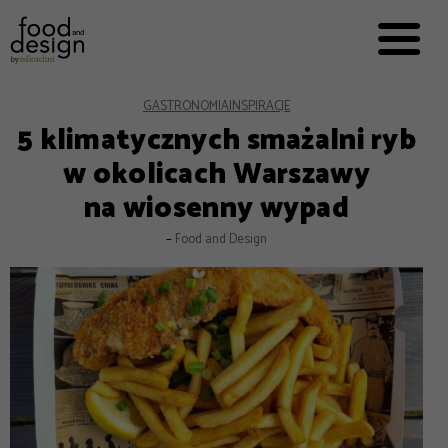
PRZEPISY


PRO
EVERYDAY
EKSPERCI
GASTRONOMIA
INSPIRACJE
5 klimatycznych smażalni ryb
FOOD WORKING
w okolicach Warszawy
E-BOOKI
na wiosenny wypad
O NAS
–
Food and Design
REKLAMA