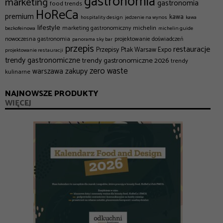
gastronomia
marketing
gastronomia
food trends
HoReCa
premium
kawa
hospitality design
jedzenie na wynos
kawa
lifestyle
michelin
marketing gastronomiczny
bezkofeinowa
michelin guide
nowoczesna gastronomia
projektowanie doświadczeń
panorama sky bar
przepis
restauracje
Przepisy
Ptak Warsaw Expo
projektowanie restauracji
trendy gastronomiczne
trendy gastronomiczne 2026
trendy
zero waste
zakupy
warszawa
kulinarne
NAJNOWSZE PRODUKTY
WIĘCEJ