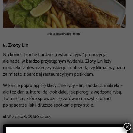
źródło: Smażalnia Ryb “Miętus”
5. Złoty Lin
Na koniec trochę bardziej „restauracyjna” propozycja,
ale nadal w bardzo przystępnym wydaniu. Złoty Lin leży
niedaleko Zalewu Zegrzyńskiego i dobrze łączy klimat wyjazdu
za miasto z bardziej restauracyjnym posiłkiem.
W karcie pojawiają się klasyczne ryby – lin, sandacz, makrela –
ale też dania, które idą krok dalej, jak pierogi z wędzoną rybą.
To miejsce, które sprawdzi się zarówno na szybki obiad
po spacerze, jak i dłuższe spotkanie przy stole.
ul. Wierzbica 9, 05-140 Serock
×