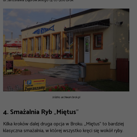
ul. Jarosława Dąbrowskiego 13, 07-306 Brok
źródło: archiwum.brok.pl
4. Smażalnia Ryb
„
Miętus
”
Kilka kroków dalej druga opcja w Broku. „Miętus” to bardziej
klasyczna smażalnia, w której wszystko kręci się wokół ryby.