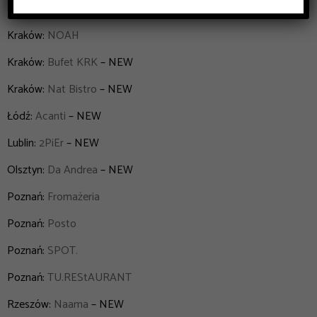
Kraków:
MOLÁM
Kraków:
NOAH
Kraków:
Bufet KRK
– NEW
Kraków:
Nat Bistro
– NEW
Łódź:
Acanti
– NEW
Lublin:
2PiEr
– NEW
Olsztyn:
Da Andrea
– NEW
Poznań:
Fromażeria
Poznań:
Posto
Poznań:
SPOT.
Poznań:
TU.REStAURANT
Rzeszów:
Naama
– NEW