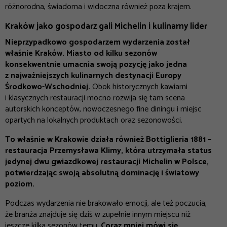
różnorodna, świadoma i widoczna również poza krajem.
Kraków jako gospodarz gali Michelin i kulinarny lider
Nieprzypadkowo gospodarzem wydarzenia został
właśnie Kraków. Miasto od kilku sezonów
konsekwentnie umacnia swoją pozycję jako jedna
z najważniejszych kulinarnych destynacji Europy
Środkowo-Wschodniej.
Obok historycznych kawiarni
i klasycznych restauracji mocno rozwija się tam scena
autorskich konceptów, nowoczesnego fine diningu i miejsc
opartych na lokalnych produktach oraz sezonowości.
To właśnie w Krakowie działa również Bottiglieria 1881 –
restauracja Przemysława Klimy, która utrzymała status
jedynej dwu gwiazdkowej restauracji Michelin w Polsce,
potwierdzając swoją absolutną dominację i światowy
poziom.
Podczas wydarzenia nie brakowało emocji, ale też poczucia,
że branża znajduje się dziś w zupełnie innym miejscu niż
jeszcze kilka sezonów temu.
Coraz mniej mówi się