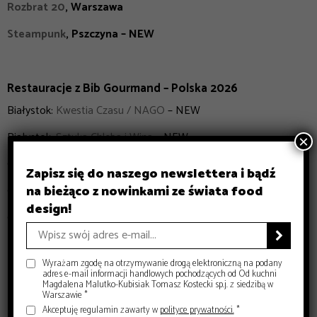
Rozbrat 20
, Warszawa
Steampunk
, Pszczyna – NEW
Restauracje z Bib Gourmand – Polska 2026
Białystok:
Kwestia Czasu / NAGO
– NEW
Białystok:
Sztuka Chleba i Wina
– NEW
×
Gdańsk:
Hewelke
Zapisz się do naszego newslettera i bądź
na bieżąco z nowinkami ze świata food
Gdańsk:
Treinta y Tres
design!
Gdańsk:
Brut Bistro
– NEW

Katowice:
KRZYWA Sztuka Wina
– NEW
Wyrażam zgodę na otrzymywanie drogą elektroniczną na podany
Kielce:
The Moment
– NEW
adres e-mail informacji handlowych pochodzących od Od kuchni
Magdalena Malutko-Kubisiak Tomasz Kostecki sp.j. z siedzibą w
Warszawie *
Kraków:
Folga
Akceptuję regulamin zawarty w
polityce prywatności.
*