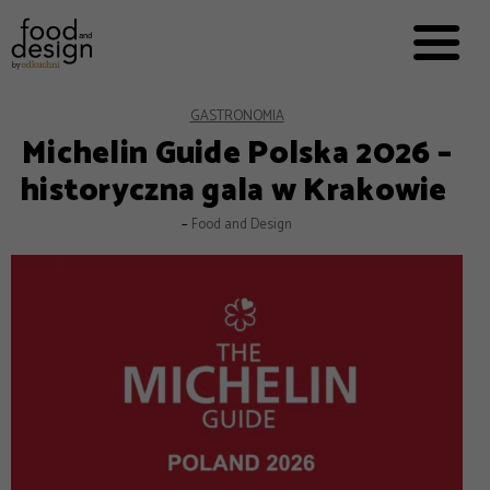
PRZEPISY


PRO
EVERYDAY
EKSPERCI
GASTRONOMIA
Michelin Guide Polska 2026 –
FOOD WORKING
historyczna gala w Krakowie
E-BOOKI
–
Food and Design
O NAS
REKLAMA