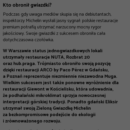
Kto obronił gwiazdki?
Podczas gdy uwaga mediów skupia się na debiutantach,
inspektorzy Michelin wysłali jasny sygnał: polskie restauracje
premium potrafią utrzymać narzucony mocny rygor
jakościowy. Swoje gwiazdki z sukcesem obroniła cała
dotychczasowa czołówka.
W Warszawie status jednogwiazdkowych lokali
utrzymały restauracje NUTA, Rozbrat 20
oraz hub.praga. Trójmiasto obroniło swoją pozycję
dzięki restauracji ARCO by Paco Pérez w Gdańsku,
a Poznań reprezentuje niezmiennie niezawodna Muga.
Wielkim sukcesem jest także ponowne wyróżnienie dla
restauracji Giewont w Kościelisku, która udowadnia,
że podhalański mikroklimat sprzyja nowoczesnej
interpretacji górskiej tradycji. Ponadto gdański Eliksir
utrzymał swoją Zieloną Gwiazdkę Michelin
za bezkompromisowe podejście do ekologii
i zrównoważonego rozwoju.