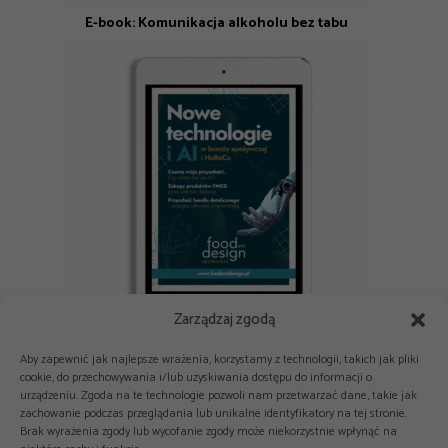
E-book: Komunikacja alkoholu bez tabu
Zarządzaj zgodą
E-book: Nowe technologie i AI w branży spożywczej i HoReCa
Aby zapewnić jak najlepsze wrażenia, korzystamy z technologii, takich jak pliki
cookie, do przechowywania i/lub uzyskiwania dostępu do informacji o
urządzeniu. Zgoda na te technologie pozwoli nam przetwarzać dane, takie jak
zachowanie podczas przeglądania lub unikalne identyfikatory na tej stronie.
Brak wyrażenia zgody lub wycofanie zgody może niekorzystnie wpłynąć na