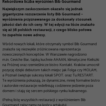
Rekordowa liczba wyróżnień Bib Gourmand
Największym zaskoczeniem okazało się jednak
gigantyczne rozszerzenie listy Bib Gourmand –
wyróżnienia przyznawanego za doskonały stosunek
jakości dań do ich ceny. W tej edycji na liście znalazło
się aż 38 polskich restauracji, z czego blisko połowa
to zupełnie nowe adresy.
Wśród nowych lokali, które otrzymały symbol Bib Gourmand
znalazła się niezwykle zróżnicowana reprezentacja
nowoczesnych konceptów. W Warszawie nagrodzono
m.in. Ceviche Bar, tajską kuchnie AHAAN, klimatyczne Kieliszki
na Próżnej oraz rzemieślnicze bistro Kontakt. Kraków umocnił
pozycję dzięki debiutom takich miejsc jak Folga czy MOLAM,
a Poznań świętuje sukcesy lokali SPOT. oraz Tu.RESTART.
Te wyróżnienia pokazują, że dynamiczne, mniej formalne bistro
i autorskie restauracje redefiniują codzienne jedzenie poza
domem i stają się sercem polskiego rynku kulinarnego.
(Pełną listę wszystkich restauracji z wyróżnieniem Bib
Gourmand załączamy na końcu artykułu).