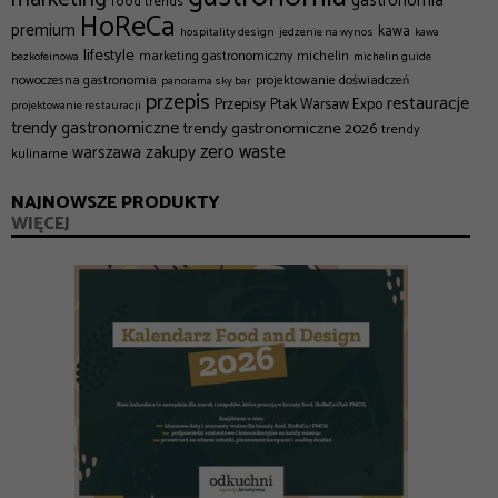
gastronomia
food trends
HoReCa
premium
kawa
hospitality design
jedzenie na wynos
kawa
lifestyle
michelin
marketing gastronomiczny
bezkofeinowa
michelin guide
nowoczesna gastronomia
projektowanie doświadczeń
panorama sky bar
przepis
restauracje
Przepisy
Ptak Warsaw Expo
projektowanie restauracji
trendy gastronomiczne
trendy gastronomiczne 2026
trendy
zero waste
zakupy
warszawa
kulinarne
NAJNOWSZE PRODUKTY
WIĘCEJ