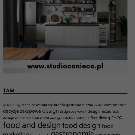
TAGI
branża gastronomiczna
comfort food
branding restauracji
AI
branding
bridor
design
decyzje zakupowe
design restauracji
design opakowań
dieta
fine dining
FMCG
design w gastronomii
estetyka jedzenia
ekologia
food and design
food design
food
gastronomia
marketing