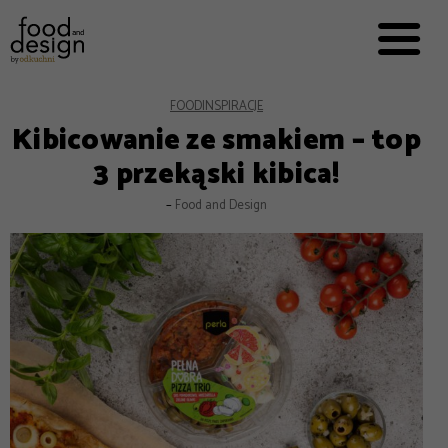
PRZEPISY


PRO
EVERYDAY
EKSPERCI
FOOD
INSPIRACJE
Kibicowanie ze smakiem – top
FOOD WORKING
3 przekąski kibica!
E-BOOKI
–
Food and Design
O NAS
REKLAMA