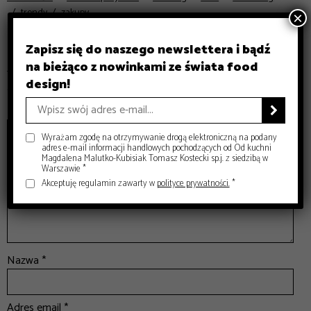
trendy
zakupy
×
Zapisz się do naszego newslettera i bądź
Dodaj komentarz
na bieżąco z nowinkami ze świata food
Twój adres email nie zostanie opublikowany.
Wymagane pola
design!
są oznaczone
*
Komentarz
*

Wyrażam zgodę na otrzymywanie drogą elektroniczną na podany
adres e-mail informacji handlowych pochodzących od Od kuchni
Magdalena Malutko-Kubisiak Tomasz Kostecki sp.j. z siedzibą w
Warszawie *
Akceptuję regulamin zawarty w
polityce prywatności.
*
Nazwa
*
Adres email
*