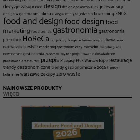
branża gastronomiczna
comfort food
branding restauracji
AI
branding
bridor
design
decyzje zakupowe
design restauracji
design opakowań
dieta
fine dining
FMCG
design w gastronomii
estetyka jedzenia
ekologia
food and design
food design
food
gastronomia
marketing
gastronomia
food trends
HoReCa
premium
kawa
hospitality design
jedzenie na wynos
kawa
lifestyle
michelin
marketing gastronomiczny
bezkofeinowa
michelin guide
nowoczesna gastronomia
projektowanie doświadczeń
panorama sky bar
przepis
restauracje
Przepisy
Ptak Warsaw Expo
projektowanie restauracji
trendy gastronomiczne
trendy gastronomiczne 2026
trendy
zero waste
zakupy
warszawa
kulinarne
NAJNOWSZE PRODUKTY
WIĘCEJ