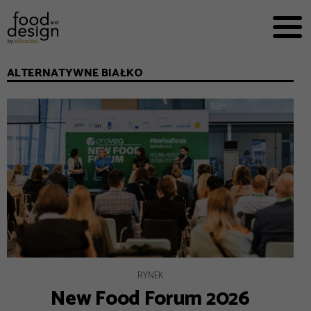
PRZEPISY


PRO
EVERYDAY
ALTERNATYWNE BIAŁKO
EKSPERCI
FOOD WORKING
E-BOOKI
O NAS
REKLAMA
RYNEK
New Food Forum 2026