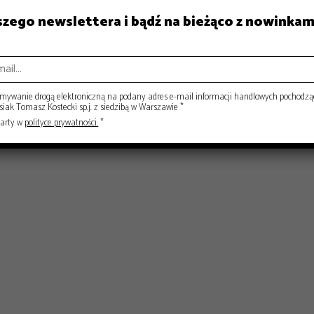
aszego newslettera i bądź na bieżąco z nowinkam
ywanie drogą elektroniczną na podany adres e-mail informacji handlowych pochodzą
ak Tomasz Kostecki sp.j. z siedzibą w Warszawie *
warty w
polityce prywatności.
*