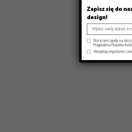
Zapisz się do n
design!
Wyrażam zgodę na otrzym
Magdalena Malutko-Kubisi
Akceptuję regulamin za