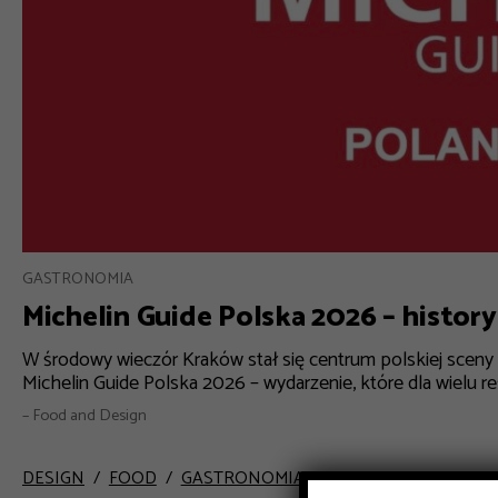
GASTRONOMIA
Michelin Guide Polska 2026 – histor
W środowy wieczór Kraków stał się centrum polskiej sceny 
Michelin Guide Polska 2026 – wydarzenie, które dla wielu r
– Food and Design
DESIGN
FOOD
GASTRONOMIA
INSPIRACJE
PRZEP