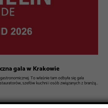
yczna gala w Krakowie
gastronomicznej. To właśnie tam odbyła się gala
estauratorów, szefów kuchni i osób związanych z branżą...
ISY
RYNEK