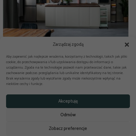
Zarządzaj zgodą
Aby zapewnić jak najlepsze wrażenia, korzystamy z technologii, takich jak pliki
cookie, do przechowywania i/lub uzyskiwania dostępu do informacji o
urządzeniu. Zgoda na te technologie pozwoli nam przetwarzać dane, takie jak
zachowanie podczas przeglądania lub unikalne identyfikatory na tej stronie.
Brak wyrażenia zgody lub wycofanie zgody może niekorzystnie wpłynąć na
niektóre cechy i funkcje.



Copyright © 2025-2026 odkuchni.co
Akceptuję
Polityka prywatności
Regulamin
Odmów
Reklama
Kontakt
Polityka cookies
Zobacz preferencje