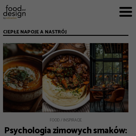
PRZEPISY


PRO
EVERYDAY
CIEPŁE NAPOJE A NASTRÓJ
EKSPERCI
FOOD WORKING
E-BOOKI
O NAS
REKLAMA
FOOD
INSPIRACJE
Psychologia zimowych smaków: