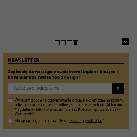
INSPIRACJE
Chrupiące szparagi z patelni z parmezanem i chili
GASTRONOMIA
Prezenty na Dzień Taty – Prezentownik 2026
– Food and Design
5 klimatycznych smażalni ryb w okolicach Warszawy
– Food and Design
na wiosenny wypad
– Food and Design
NEWSLETTER
Zapisz się do naszego newslettera i bądź na bieżąco z
nowinkami ze świata food design!

Wyrażam zgodę na otrzymywanie drogą elektroniczną na podany
adres e-mail informacji handlowych pochodzących od Od kuchni
Magdalena Malutko-Kubisiak Tomasz Kostecki sp.j. z siedzibą w
Warszawie *
Akceptuję regulamin zawarty w
polityce prywatności.
*