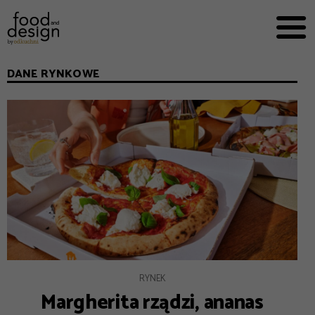
PRZEPISY


PRO
EVERYDAY
DANE RYNKOWE
EKSPERCI
FOOD WORKING
E-BOOKI
O NAS
REKLAMA
RYNEK
Margherita rządzi, ananas