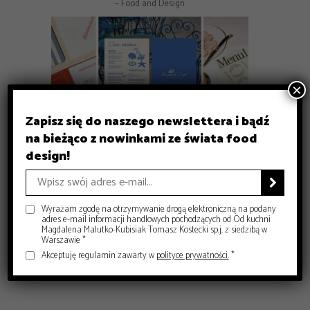
– Food and Design
×
Zapisz się do naszego newslettera i bądź
na bieżąco z nowinkami ze świata food
GASTRONOMIA
design!
GASTRONOMIA
GASTRONOMIA
Michelin Guide Polska 2026 – historyczna gala w Krakowie
DESIGN
Czy sushi przestało być luksusem? Co dziś decyduje o jego
Gdzie zjeść w Krakowie? 8 miejsc, które warto znać
– Food and Design
Jak projektować menu dla restauracji, żeby naprawdę
jakości?

– Food and Design
sprzedawało?
– Food and Design
– Food and Design
Wyrażam zgodę na otrzymywanie drogą elektroniczną na podany
adres e-mail informacji handlowych pochodzących od Od kuchni
Magdalena Malutko-Kubisiak Tomasz Kostecki sp.j. z siedzibą w
Warszawie *
Akceptuję regulamin zawarty w
polityce prywatności.
*