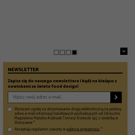
EVERYDAY
INSPIRACJE
Chrupiące szparagi z patelni z parmezanem i chili
GASTRONOMIA
Prezenty na Dzień Taty – Prezentownik 2026
– Food and Design
5 klimatycznych smażalni ryb w okolicach Warszawy
– Food and Design
na wiosenny wypad
– Food and Design
NEWSLETTER
Zapisz się do naszego newslettera i bądź na bieżąco z
nowinkami ze świata food design!

Wyrażam zgodę na otrzymywanie drogą elektroniczną na podany
adres e-mail informacji handlowych pochodzących od Od kuchni
Magdalena Malutko-Kubisiak Tomasz Kostecki sp.j. z siedzibą w
Warszawie *
Akceptuję regulamin zawarty w
polityce prywatności.
*