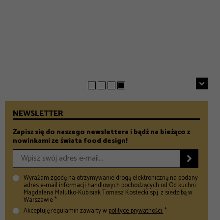
EVERYDAY
INSPIRACJE
Chrupiące szparagi z patelni z parmezanem i chili
GASTRONOMIA
Prezenty na Dzień Taty – Prezentownik 2026
– Food and Design
5 klimatycznych smażalni ryb w okolicach Warszawy
– Food and Design
na wiosenny wypad
– Food and Design
NEWSLETTER
Zapisz się do naszego newslettera i bądź na bieżąco z
nowinkami ze świata food design!

Wyrażam zgodę na otrzymywanie drogą elektroniczną na podany
adres e-mail informacji handlowych pochodzących od Od kuchni
Magdalena Malutko-Kubisiak Tomasz Kostecki sp.j. z siedzibą w
Warszawie *
Akceptuję regulamin zawarty w
polityce prywatności.
*