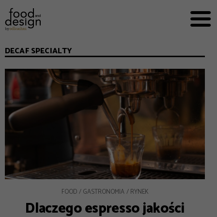
PRZEPISY


PRO
EVERYDAY
DECAF SPECIALTY
EKSPERCI
FOOD WORKING
E-BOOKI
O NAS
REKLAMA
FOOD
GASTRONOMIA
RYNEK
Dlaczego espresso jakości