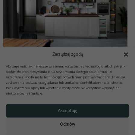
Zarządzaj zgodą
Aby zapewnić jak najlepsze wrażenia, korzystamy z technologii, takich jak pliki
cookie, do przechowywania i/lub uzyskiwania dostępu do informacji o
urządzeniu. Zgoda na te technologie pozwoli nam przetwarzać dane, takie jak
zachowanie podczas przeglądania lub unikalne identyfikatory na tej stronie.
Brak wyrażenia zgody lub wycofanie zgody może niekorzystnie wpłynąć na
niektóre cechy i funkcje.



Copyright © 2025-2026 odkuchni.co
Akceptuję
Polityka prywatności
Regulamin
Odmów
Reklama
Kontakt