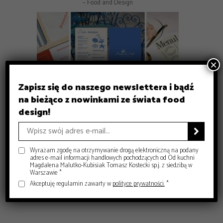
– Food and Design
×
Zapisz się do naszego newslettera i bądź
na bieżąco z nowinkami ze świata food
GASTRONOMIA
design!
GASTRONOMIA
GASTRONOMIA
Michelin Guide Polska 2026 – historyczna gala w Krakowie
DESIGN
Czy sushi przestało być luksusem? Co dziś decyduje o jego
Gdzie zjeść w Krakowie? 8 miejsc, które warto znać
– Food and Design
Jak projektować menu dla restauracji, żeby naprawdę
jakości?

– Food and Design
sprzedawało?
– Food and Design
– Food and Design
Wyrażam zgodę na otrzymywanie drogą elektroniczną na podany
adres e-mail informacji handlowych pochodzących od Od kuchni
Magdalena Malutko-Kubisiak Tomasz Kostecki sp.j. z siedzibą w
Warszawie *
Akceptuję regulamin zawarty w
polityce prywatności.
*