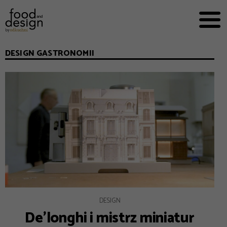
PRZEPISY


PRO
EVERYDAY
DESIGN GASTRONOMII
EKSPERCI
FOOD WORKING
E-BOOKI
O NAS
REKLAMA
DESIGN
De’longhi i mistrz miniatur