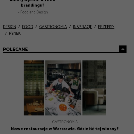
brandingu?
– Food and Design
DESIGN
FOOD
GASTRONOMIA
INSPIRACJE
PRZEPISY
RYNEK
POLECANE
GASTRONOMIA
GASTRONOMIA
INSPIRACJE
DESIGN
Nowe restauracje w Warszawie – 8 adresów na lato 2026
Nowe restauracje w Warszawie. Gdzie iść tej wiosny?
Prezenty na Dzień Mamy – Prezentownik 2026
Jak Gen Z zmienia współczesny marketing?