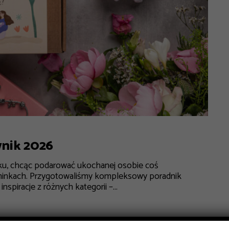
wnik 2026
ku, chcąc podarować ukochanej osobie coś
minkach. Przygotowaliśmy kompleksowy poradnik
spiracje z różnych kategorii –...