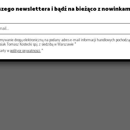
ISY
RYNEK
aszego newslettera i bądź na bieżąco z nowinkam
ywanie drogą elektroniczną na podany adres e-mail informacji handlowych pochodzą
ak Tomasz Kostecki sp.j. z siedzibą w Warszawie *
warty w
polityce prywatności.
*