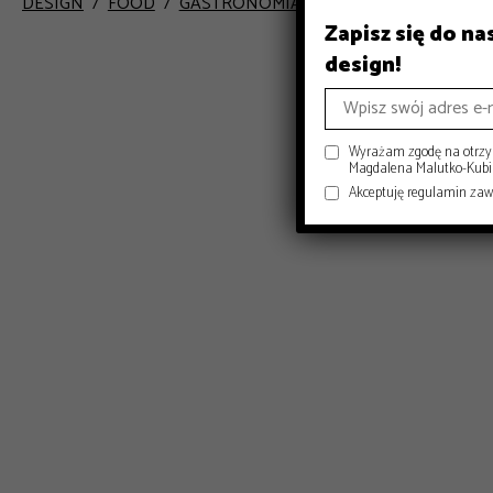
DESIGN
FOOD
GASTRONOMIA
INSPIRACJE
PRZEP
Zapisz się do n
design!
Wyrażam zgodę na otrzym
Magdalena Malutko-Kubisi
Akceptuję regulamin za