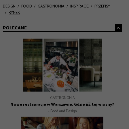
DESIGN
FOOD
GASTRONOMIA
INSPIRACJE
PRZEPISY
RYNEK
POLECANE
GASTRONOMIA
GASTRONOMIA
INSPIRACJE
DESIGN
Nowe restauracje w Warszawie – 8 adresów na lato 2026
Nowe restauracje w Warszawie. Gdzie iść tej wiosny?
Prezenty na Dzień Mamy – Prezentownik 2026
Jak Gen Z zmienia współczesny marketing?
– Food and Design
– Food and Design
– Food and Design
– Food and Design