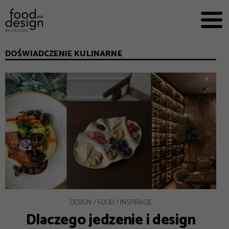
PRZEPISY


PRO
EVERYDAY
DOŚWIADCZENIE KULINARNE
EKSPERCI
FOOD WORKING
E-BOOKI
O NAS
REKLAMA
DESIGN
FOOD
INSPIRACJE
Dlaczego jedzenie i design