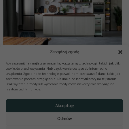
Zarządzaj zgodą
Aby zapewnić jak najlepsze wrażenia, korzystamy z technologii, takich jak pliki
cookie, do przechowywania i/lub uzyskiwania dostępu do informacji o
urządzeniu. Zgoda na te technologie pozwoli nam przetwarzać dane, takie jak
zachowanie podczas przeglądania lub unikalne identyfikatory na tej stronie.
Brak wyrażenia zgody lub wycofanie zgody może niekorzystnie wpłynąć na
niektóre cechy i funkcje.



Copyright © 2025-2026 odkuchni.co
Akceptuję
Polityka prywatności
Regulamin
Odmów
Reklama
Kontakt