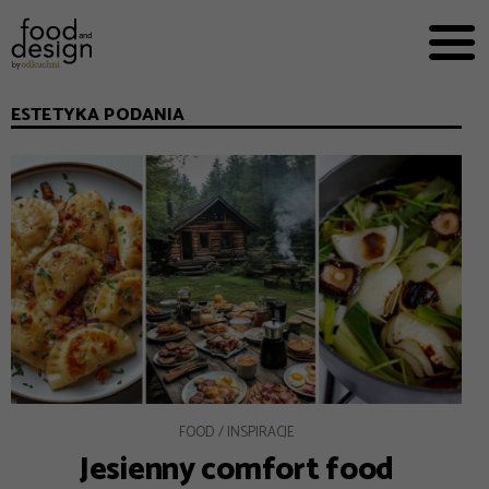
PRZEPISY


PRO
EVERYDAY
ESTETYKA PODANIA
EKSPERCI
FOOD WORKING
E-BOOKI
O NAS
REKLAMA
FOOD
INSPIRACJE
Jesienny comfort food