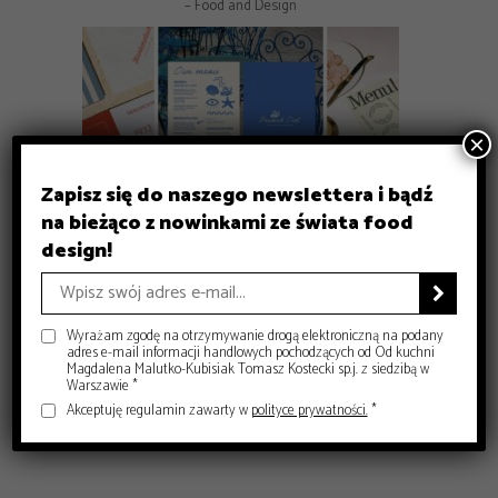
– Food and Design
×
Zapisz się do naszego newslettera i bądź
na bieżąco z nowinkami ze świata food
GASTRONOMIA
design!
GASTRONOMIA
GASTRONOMIA
Michelin Guide Polska 2026 – historyczna gala w Krakowie
DESIGN
Czy sushi przestało być luksusem? Co dziś decyduje o jego
Gdzie zjeść w Krakowie? 8 miejsc, które warto znać
– Food and Design
Jak projektować menu dla restauracji, żeby naprawdę
jakości?

– Food and Design
sprzedawało?
– Food and Design
– Food and Design
Wyrażam zgodę na otrzymywanie drogą elektroniczną na podany
adres e-mail informacji handlowych pochodzących od Od kuchni
Magdalena Malutko-Kubisiak Tomasz Kostecki sp.j. z siedzibą w
Warszawie *
Akceptuję regulamin zawarty w
polityce prywatności.
*