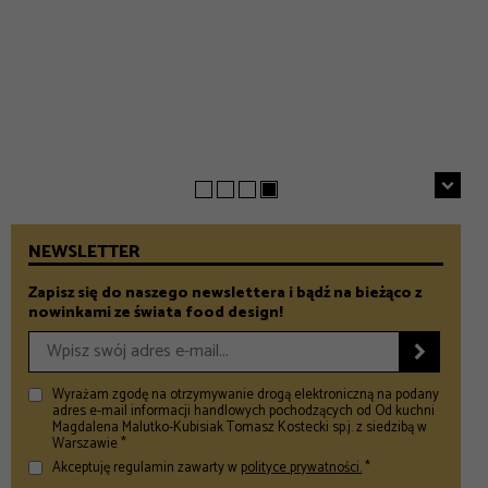
EVERYDAY
INSPIRACJE
Chrupiące szparagi z patelni z parmezanem i chili
GASTRONOMIA
Prezenty na Dzień Taty – Prezentownik 2026
– Food and Design
5 klimatycznych smażalni ryb w okolicach Warszawy
– Food and Design
na wiosenny wypad
– Food and Design
NEWSLETTER
Zapisz się do naszego newslettera i bądź na bieżąco z
nowinkami ze świata food design!

Wyrażam zgodę na otrzymywanie drogą elektroniczną na podany
adres e-mail informacji handlowych pochodzących od Od kuchni
Magdalena Malutko-Kubisiak Tomasz Kostecki sp.j. z siedzibą w
Warszawie *
Akceptuję regulamin zawarty w
polityce prywatności.
*