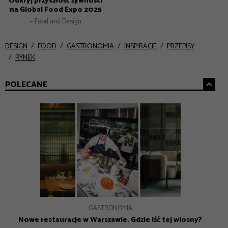
Odkryj przyszłość żywności
na Global Food Expo 2025
– Food and Design
DESIGN
FOOD
GASTRONOMIA
INSPIRACJE
PRZEPISY
RYNEK
POLECANE
GASTRONOMIA
GASTRONOMIA
INSPIRACJE
DESIGN
Nowe restauracje w Warszawie – 8 adresów na lato 2026
Nowe restauracje w Warszawie. Gdzie iść tej wiosny?
Prezenty na Dzień Mamy – Prezentownik 2026
Jak Gen Z zmienia współczesny marketing?