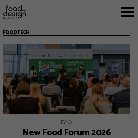
PRZEPISY


PRO
EVERYDAY
FOODTECH
EKSPERCI
FOOD WORKING
E-BOOKI
O NAS
REKLAMA
RYNEK
New Food Forum 2026