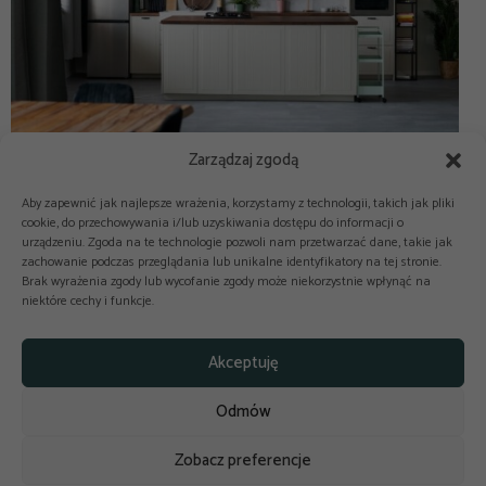
Zarządzaj zgodą
Aby zapewnić jak najlepsze wrażenia, korzystamy z technologii, takich jak pliki
cookie, do przechowywania i/lub uzyskiwania dostępu do informacji o
urządzeniu. Zgoda na te technologie pozwoli nam przetwarzać dane, takie jak
zachowanie podczas przeglądania lub unikalne identyfikatory na tej stronie.
Brak wyrażenia zgody lub wycofanie zgody może niekorzystnie wpłynąć na
niektóre cechy i funkcje.



Copyright © 2025-2026 odkuchni.co
Akceptuję
Polityka prywatności
Regulamin
Odmów
Reklama
Kontakt
Polityka cookies
Zobacz preferencje