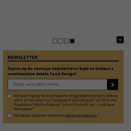
INSPIRACJE
Chrupiące szparagi z patelni z parmezanem i chili
GASTRONOMIA
Prezenty na Dzień Taty – Prezentownik 2026
– Food and Design
5 klimatycznych smażalni ryb w okolicach Warszawy
– Food and Design
na wiosenny wypad
– Food and Design
NEWSLETTER
Zapisz się do naszego newslettera i bądź na bieżąco z
nowinkami ze świata food design!

Wyrażam zgodę na otrzymywanie drogą elektroniczną na podany
adres e-mail informacji handlowych pochodzących od Od kuchni
Magdalena Malutko-Kubisiak Tomasz Kostecki sp.j. z siedzibą w
Warszawie *
Akceptuję regulamin zawarty w
polityce prywatności.
*