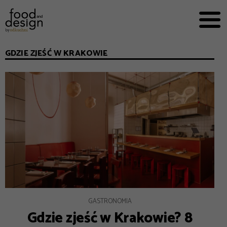
PRZEPISY


PRO
EVERYDAY
GDZIE ZJEŚĆ W KRAKOWIE
EKSPERCI
FOOD WORKING
E-BOOKI
O NAS
REKLAMA
GASTRONOMIA
Gdzie zjeść w Krakowie? 8