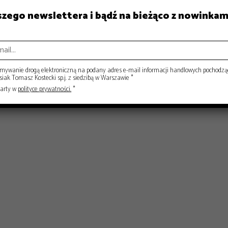
aszego newslettera i bądź na bieżąco z nowinkam
ISY
RYNEK
ywanie drogą elektroniczną na podany adres e-mail informacji handlowych pochodzą
ak Tomasz Kostecki sp.j. z siedzibą w Warszawie *
warty w
polityce prywatności.
*