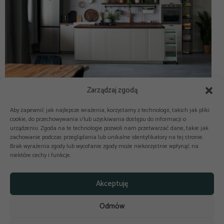
Zarządzaj zgodą
Aby zapewnić jak najlepsze wrażenia, korzystamy z technologii, takich jak pliki
cookie, do przechowywania i/lub uzyskiwania dostępu do informacji o
urządzeniu. Zgoda na te technologie pozwoli nam przetwarzać dane, takie jak
zachowanie podczas przeglądania lub unikalne identyfikatory na tej stronie.
Brak wyrażenia zgody lub wycofanie zgody może niekorzystnie wpłynąć na
niektóre cechy i funkcje.



Copyright © 2025-2026 odkuchni.co
Akceptuję
Polityka prywatności
Regulamin
Odmów
Reklama
Kontakt