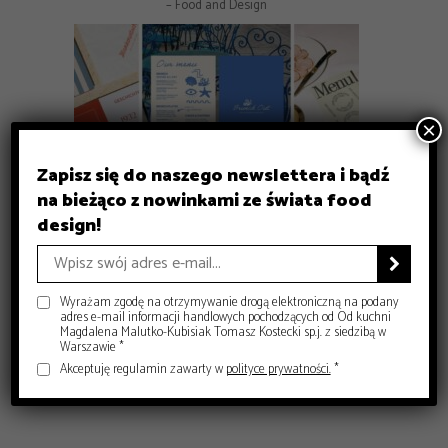
– Food and Design
×
Zapisz się do naszego newslettera i bądź
na bieżąco z nowinkami ze świata food
GASTRONOMIA
design!
GASTRONOMIA
GASTRONOMIA
Michelin Guide Polska 2026 – historyczna gala w Krakowie
DESIGN
Czy sushi przestało być luksusem? Co dziś decyduje o jego
Gdzie zjeść w Krakowie? 8 miejsc, które warto znać
– Food and Design
Jak projektować menu dla restauracji, żeby naprawdę
jakości?

– Food and Design
sprzedawało?
– Food and Design
– Food and Design
Wyrażam zgodę na otrzymywanie drogą elektroniczną na podany
adres e-mail informacji handlowych pochodzących od Od kuchni
Magdalena Malutko-Kubisiak Tomasz Kostecki sp.j. z siedzibą w
Warszawie *
Akceptuję regulamin zawarty w
polityce prywatności.
*