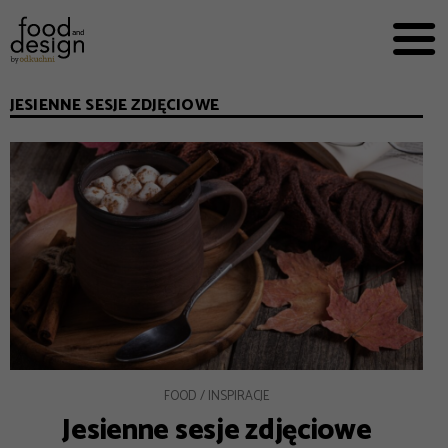
PRZEPISY


PRO
EVERYDAY
JESIENNE SESJE ZDJĘCIOWE
EKSPERCI
FOOD WORKING
E-BOOKI
O NAS
REKLAMA
FOOD
INSPIRACJE
Jesienne sesje zdjęciowe