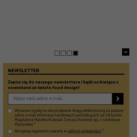
EVERYDAY
INSPIRACJE
Chrupiące szparagi z patelni z parmezanem i chili
GASTRONOMIA
Prezenty na Dzień Taty – Prezentownik 2026
– Food and Design
5 klimatycznych smażalni ryb w okolicach Warszawy
– Food and Design
na wiosenny wypad
– Food and Design
NEWSLETTER
Zapisz się do naszego newslettera i bądź na bieżąco z
nowinkami ze świata food design!

Wyrażam zgodę na otrzymywanie drogą elektroniczną na podany
adres e-mail informacji handlowych pochodzących od Od kuchni
Magdalena Malutko-Kubisiak Tomasz Kostecki sp.j. z siedzibą w
Warszawie *
Akceptuję regulamin zawarty w
polityce prywatności.
*