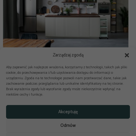
Zarządzaj zgodą
Aby zapewnić jak najlepsze wrażenia, korzystamy z technologii, takich jak pliki
cookie, do przechowywania i/lub uzyskiwania dostępu do informacji o
urządzeniu. Zgoda na te technologie pozwoli nam przetwarzać dane, takie jak
zachowanie podczas przeglądania lub unikalne identyfikatory na tej stronie.
Brak wyrażenia zgody lub wycofanie zgody może niekorzystnie wpłynąć na
niektóre cechy i funkcje.



Copyright © 2025-2026 odkuchni.co
Akceptuję
Polityka prywatności
Regulamin
Odmów
Reklama
Kontakt