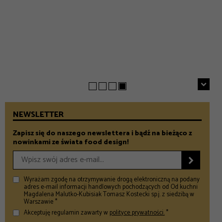
EVERYDAY
INSPIRACJE
Chrupiące szparagi z patelni z parmezanem i chili
GASTRONOMIA
Prezenty na Dzień Taty – Prezentownik 2026
– Food and Design
5 klimatycznych smażalni ryb w okolicach Warszawy
– Food and Design
na wiosenny wypad
– Food and Design
NEWSLETTER
Zapisz się do naszego newslettera i bądź na bieżąco z
nowinkami ze świata food design!

Wyrażam zgodę na otrzymywanie drogą elektroniczną na podany
adres e-mail informacji handlowych pochodzących od Od kuchni
Magdalena Malutko-Kubisiak Tomasz Kostecki sp.j. z siedzibą w
Warszawie *
Akceptuję regulamin zawarty w
polityce prywatności.
*