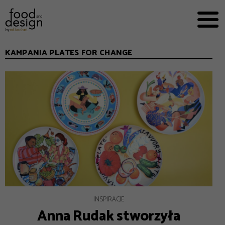
PRZEPISY


PRO
EVERYDAY
KAMPANIA PLATES FOR CHANGE
EKSPERCI
FOOD WORKING
E-BOOKI
O NAS
REKLAMA
INSPIRACJE
Anna Rudak stworzyła