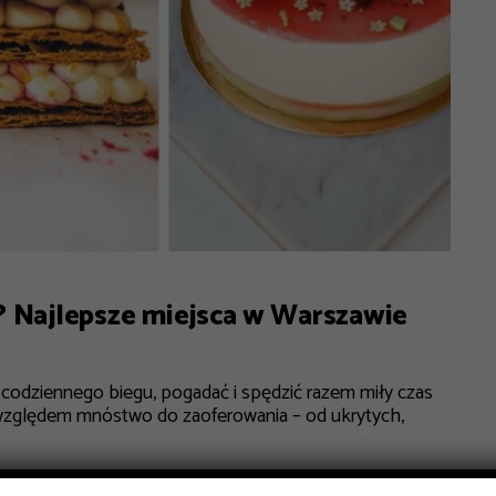
? Najlepsze miejsca w Warszawie
 codziennego biegu, pogadać i spędzić razem miły czas
względem mnóstwo do zaoferowania – od ukrytych,