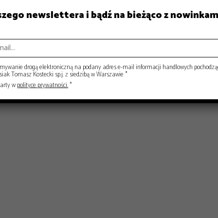
aszego newslettera i bądź na bieżąco z nowinkam
ISY
RYNEK
ywanie drogą elektroniczną na podany adres e-mail informacji handlowych pochodzą
ak Tomasz Kostecki sp.j. z siedzibą w Warszawie *
warty w
polityce prywatności.
*