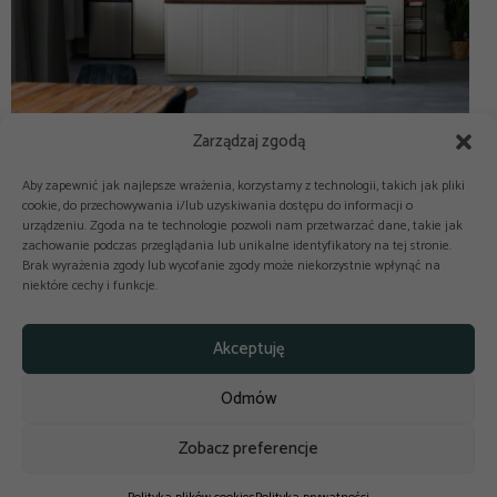
Zarządzaj zgodą
Aby zapewnić jak najlepsze wrażenia, korzystamy z technologii, takich jak pliki
cookie, do przechowywania i/lub uzyskiwania dostępu do informacji o
urządzeniu. Zgoda na te technologie pozwoli nam przetwarzać dane, takie jak
zachowanie podczas przeglądania lub unikalne identyfikatory na tej stronie.
Brak wyrażenia zgody lub wycofanie zgody może niekorzystnie wpłynąć na
niektóre cechy i funkcje.



Copyright © 2025-2026 odkuchni.co
Akceptuję
Polityka prywatności
Regulamin
Odmów
Reklama
Kontakt
Polityka cookies
Zobacz preferencje
Design by
budowaniestron.pl