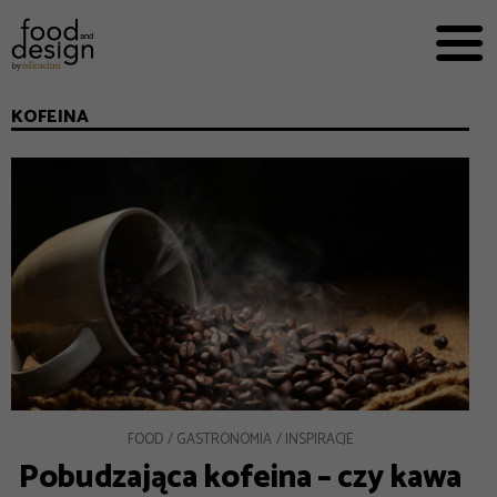
PRZEPISY


PRO
EVERYDAY
KOFEINA
EKSPERCI
FOOD WORKING
E-BOOKI
O NAS
REKLAMA
FOOD
GASTRONOMIA
INSPIRACJE
Pobudzająca kofeina – czy kawa