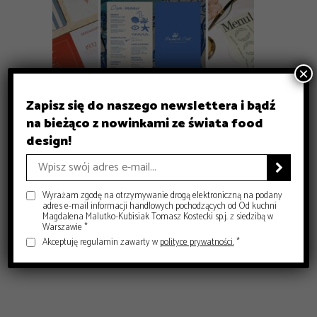
×
Zapisz się do naszego newslettera i bądź
GASTRONOMIA
na bieżąco z nowinkami ze świata food
GASTRONOMIA
GASTRONOMIA
Michelin Guide Polska 2026 – historyczna gala w Krakowie
DESIGN
Czy sushi przestało być luksusem? Co dziś decyduje o jego
Gdzie zjeść w Krakowie? 8 miejsc, które warto znać
design!
– Food and Design
Jak projektować menu dla restauracji, żeby naprawdę
jakości?
– Food and Design
sprzedawało?
– Food and Design

– Food and Design
Wyrażam zgodę na otrzymywanie drogą elektroniczną na podany
adres e-mail informacji handlowych pochodzących od Od kuchni
Magdalena Malutko-Kubisiak Tomasz Kostecki sp.j. z siedzibą w
Warszawie *
Akceptuję regulamin zawarty w
polityce prywatności.
*
EVERYDAY
INSPIRACJE