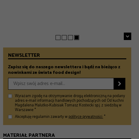
Chrupiące szparagi z patelni z parmezanem i chili
GASTRONOMIA
Prezenty na Dzień Taty – Prezentownik 2026
– Food and Design
5 klimatycznych smażalni ryb w okolicach Warszawy
– Food and Design
na wiosenny wypad
– Food and Design
NEWSLETTER
Zapisz się do naszego newslettera i bądź na bieżąco z
nowinkami ze świata food design!

Wyrażam zgodę na otrzymywanie drogą elektroniczną na podany
adres e-mail informacji handlowych pochodzących od Od kuchni
Magdalena Malutko-Kubisiak Tomasz Kostecki sp.j. z siedzibą w
Warszawie *
Akceptuję regulamin zawarty w
polityce prywatności.
*
MATERIAŁ PARTNERA