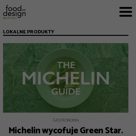
PRZEPISY


PRO
EVERYDAY
LOKALNE PRODUKTY
EKSPERCI
FOOD WORKING
E-BOOKI
O NAS
REKLAMA
GASTRONOMIA
Michelin wycofuje Green Star.