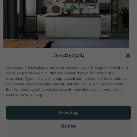
Zarządzaj zgodą
Aby zapewnić jak najlepsze wrażenia, korzystamy z technologii, takich jak pliki
cookie, do przechowywania i/lub uzyskiwania dostępu do informacji o
urządzeniu. Zgoda na te technologie pozwoli nam przetwarzać dane, takie jak
zachowanie podczas przeglądania lub unikalne identyfikatory na tej stronie.
Brak wyrażenia zgody lub wycofanie zgody może niekorzystnie wpłynąć na
niektóre cechy i funkcje.



Copyright © 2025-2026 odkuchni.co
Akceptuję
Polityka prywatności
Regulamin
Odmów
Reklama
Kontakt