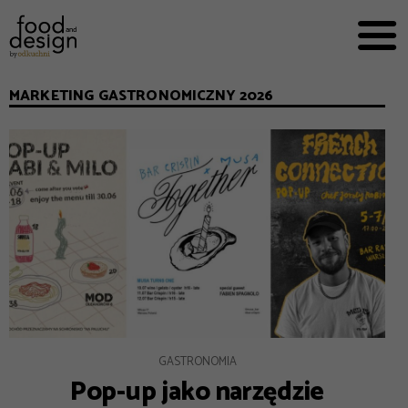
PRZEPISY


PRO
EVERYDAY
MARKETING GASTRONOMICZNY 2026
EKSPERCI
FOOD WORKING
E-BOOKI
O NAS
REKLAMA
GASTRONOMIA
Pop-up jako narzędzie