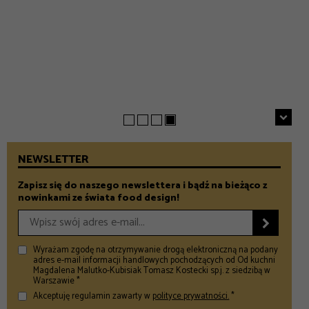
EVERYDAY
INSPIRACJE
Chrupiące szparagi z patelni z parmezanem i chili
GASTRONOMIA
Prezenty na Dzień Taty – Prezentownik 2026
– Food and Design
5 klimatycznych smażalni ryb w okolicach Warszawy
– Food and Design
na wiosenny wypad
– Food and Design
NEWSLETTER
Zapisz się do naszego newslettera i bądź na bieżąco z
nowinkami ze świata food design!

Wyrażam zgodę na otrzymywanie drogą elektroniczną na podany
adres e-mail informacji handlowych pochodzących od Od kuchni
Magdalena Malutko-Kubisiak Tomasz Kostecki sp.j. z siedzibą w
Warszawie *
Akceptuję regulamin zawarty w
polityce prywatności.
*