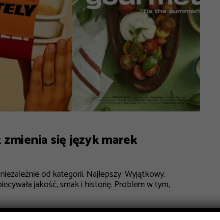
k zmienia się język marek
iezależnie od kategorii. Najlepszy. Wyjątkowy.
ecywała jakość, smak i historię. Problem w tym,