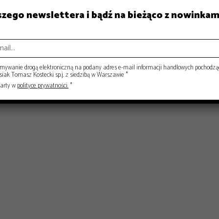
aszego newslettera i bądź na bieżąco z nowinkam
ISY
RYNEK
ywanie drogą elektroniczną na podany adres e-mail informacji handlowych pochodzą
ak Tomasz Kostecki sp.j. z siedzibą w Warszawie *
warty w
polityce prywatności.
*