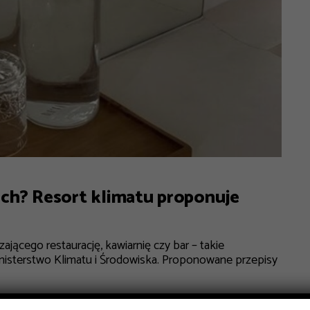
ch? Resort klimatu proponuje
ającego restaurację, kawiarnię czy bar – takie
nisterstwo Klimatu i Środowiska. Proponowane przepisy