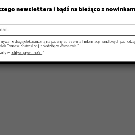
aszego newslettera i bądź na bieżąco z nowinkam
ISY
RYNEK
ywanie drogą elektroniczną na podany adres e-mail informacji handlowych pochodzą
ak Tomasz Kostecki sp.j. z siedzibą w Warszawie *
warty w
polityce prywatności.
*