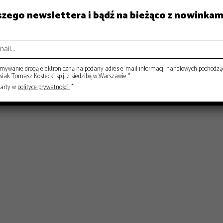
ISY
RYNEK
aszego newslettera i bądź na bieżąco z nowinkam
ywanie drogą elektroniczną na podany adres e-mail informacji handlowych pochodzą
ak Tomasz Kostecki sp.j. z siedzibą w Warszawie *
warty w
polityce prywatności.
*