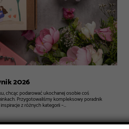
wnik 2026
ku, chcąc podarować ukochanej osobie coś
minkach. Przygotowaliśmy kompleksowy poradnik
spiracje z różnych kategorii –...