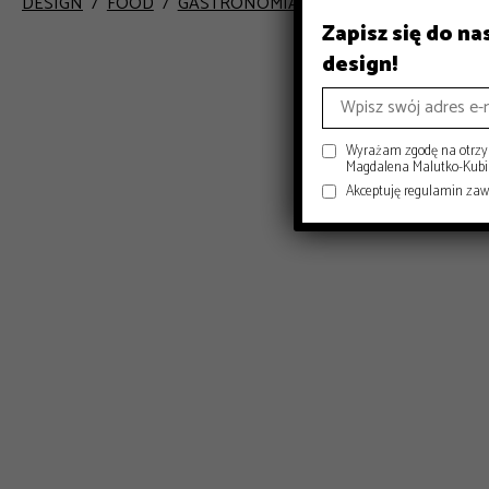
DESIGN
FOOD
GASTRONOMIA
INSPIRACJE
PRZEP
Zapisz się do n
design!
Wyrażam zgodę na otrzym
Magdalena Malutko-Kubisi
Akceptuję regulamin za