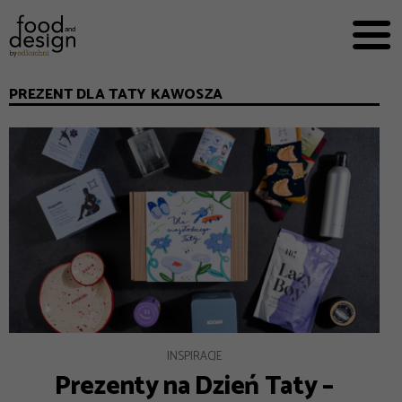
PRZEPISY


PRO
EVERYDAY
PREZENT DLA TATY KAWOSZA
EKSPERCI
FOOD WORKING
E-BOOKI
O NAS
REKLAMA
INSPIRACJE
Prezenty na Dzień Taty –