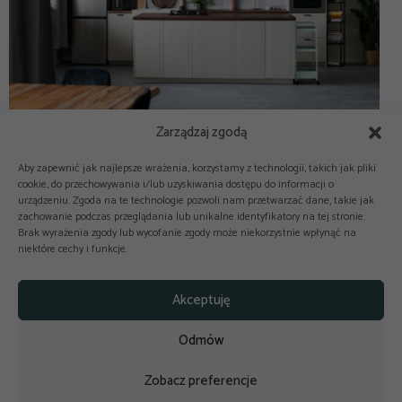
Zarządzaj zgodą
Aby zapewnić jak najlepsze wrażenia, korzystamy z technologii, takich jak pliki
cookie, do przechowywania i/lub uzyskiwania dostępu do informacji o
urządzeniu. Zgoda na te technologie pozwoli nam przetwarzać dane, takie jak
zachowanie podczas przeglądania lub unikalne identyfikatory na tej stronie.
Brak wyrażenia zgody lub wycofanie zgody może niekorzystnie wpłynąć na
niektóre cechy i funkcje.



Copyright © 2025-2026 odkuchni.co
Akceptuję
Polityka prywatności
Regulamin
Odmów
Reklama
Kontakt
Polityka cookies
Zobacz preferencje