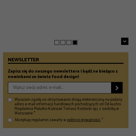
INSPIRACJE
Chrupiące szparagi z patelni z parmezanem i chili
GASTRONOMIA
Prezenty na Dzień Taty – Prezentownik 2026
– Food and Design
5 klimatycznych smażalni ryb w okolicach Warszawy
– Food and Design
na wiosenny wypad
– Food and Design
NEWSLETTER
Zapisz się do naszego newslettera i bądź na bieżąco z
nowinkami ze świata food design!

Wyrażam zgodę na otrzymywanie drogą elektroniczną na podany
adres e-mail informacji handlowych pochodzących od Od kuchni
Magdalena Malutko-Kubisiak Tomasz Kostecki sp.j. z siedzibą w
Warszawie *
Akceptuję regulamin zawarty w
polityce prywatności.
*