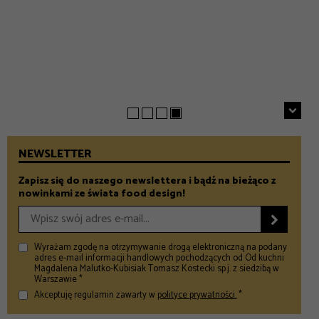
EVERYDAY
INSPIRACJE
Chrupiące szparagi z patelni z parmezanem i chili
GASTRONOMIA
Prezenty na Dzień Taty – Prezentownik 2026
– Food and Design
5 klimatycznych smażalni ryb w okolicach Warszawy
– Food and Design
na wiosenny wypad
– Food and Design
NEWSLETTER
Zapisz się do naszego newslettera i bądź na bieżąco z
nowinkami ze świata food design!

Wyrażam zgodę na otrzymywanie drogą elektroniczną na podany
adres e-mail informacji handlowych pochodzących od Od kuchni
Magdalena Malutko-Kubisiak Tomasz Kostecki sp.j. z siedzibą w
Warszawie *
Akceptuję regulamin zawarty w
polityce prywatności.
*