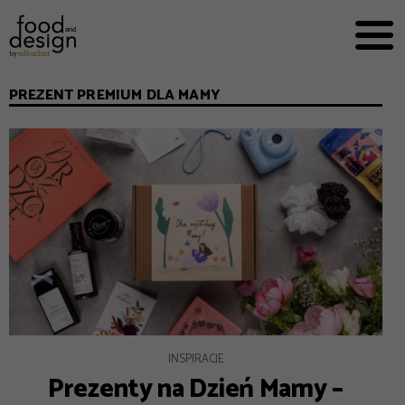
PRZEPISY


PRO
EVERYDAY
PREZENT PREMIUM DLA MAMY
EKSPERCI
FOOD WORKING
E-BOOKI
O NAS
REKLAMA
INSPIRACJE
Prezenty na Dzień Mamy –