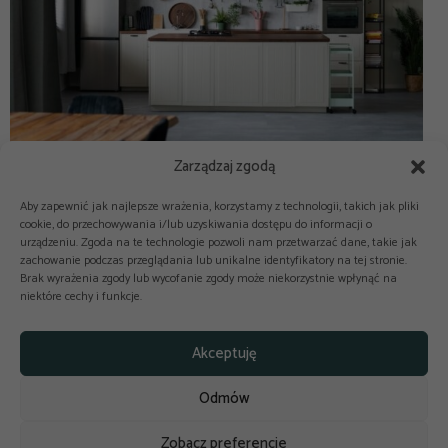
Zarządzaj zgodą
Aby zapewnić jak najlepsze wrażenia, korzystamy z technologii, takich jak pliki
cookie, do przechowywania i/lub uzyskiwania dostępu do informacji o
urządzeniu. Zgoda na te technologie pozwoli nam przetwarzać dane, takie jak
zachowanie podczas przeglądania lub unikalne identyfikatory na tej stronie.
Brak wyrażenia zgody lub wycofanie zgody może niekorzystnie wpłynąć na
niektóre cechy i funkcje.



Copyright © 2025-2026 odkuchni.co
Akceptuję
Polityka prywatności
Regulamin
Odmów
Reklama
Kontakt
Polityka cookies
Zobacz preferencje