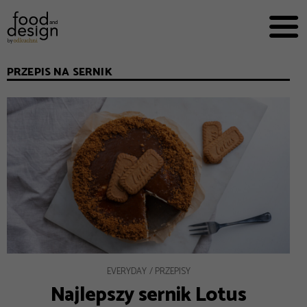
PRZEPISY


PRO
EVERYDAY
PRZEPIS NA SERNIK
EKSPERCI
FOOD WORKING
E-BOOKI
O NAS
REKLAMA
EVERYDAY
PRZEPISY
Najlepszy sernik Lotus