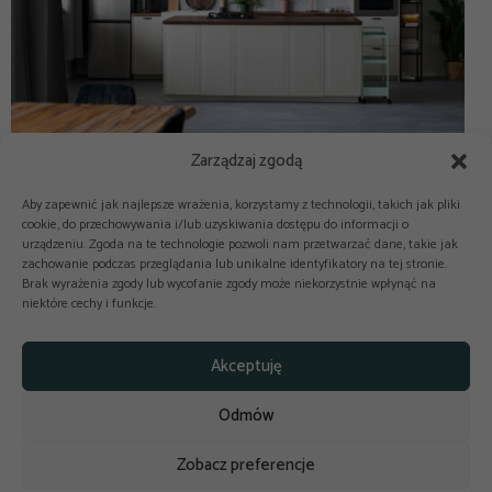
Zarządzaj zgodą
Aby zapewnić jak najlepsze wrażenia, korzystamy z technologii, takich jak pliki
cookie, do przechowywania i/lub uzyskiwania dostępu do informacji o
urządzeniu. Zgoda na te technologie pozwoli nam przetwarzać dane, takie jak
zachowanie podczas przeglądania lub unikalne identyfikatory na tej stronie.
Brak wyrażenia zgody lub wycofanie zgody może niekorzystnie wpłynąć na
niektóre cechy i funkcje.



Copyright © 2025-2026 odkuchni.co
Akceptuję
Polityka prywatności
Regulamin
Odmów
Reklama
Kontakt
Polityka cookies
Zobacz preferencje