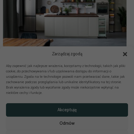
Zarządzaj zgodą
Aby zapewnić jak najlepsze wrażenia, korzystamy z technologii, takich jak pliki
cookie, do przechowywania i/lub uzyskiwania dostępu do informacji o
urządzeniu. Zgoda na te technologie pozwoli nam przetwarzać dane, takie jak
zachowanie podczas przeglądania lub unikalne identyfikatory na tej stronie.
Brak wyrażenia zgody lub wycofanie zgody może niekorzystnie wpłynąć na
niektóre cechy i funkcje.



Copyright © 2025-2026 odkuchni.co
Akceptuję
Polityka prywatności
Regulamin
Odmów
Reklama
Kontakt