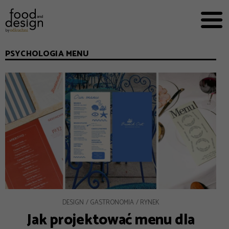
PRZEPISY


PRO
EVERYDAY
PSYCHOLOGIA MENU
EKSPERCI
FOOD WORKING
E-BOOKI
O NAS
REKLAMA
DESIGN
GASTRONOMIA
RYNEK
Jak projektować menu dla