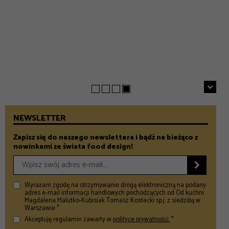
EVERYDAY
INSPIRACJE
Chrupiące szparagi z patelni z parmezanem i chili
GASTRONOMIA
Prezenty na Dzień Taty – Prezentownik 2026
– Food and Design
5 klimatycznych smażalni ryb w okolicach Warszawy
– Food and Design
na wiosenny wypad
– Food and Design
NEWSLETTER
Zapisz się do naszego newslettera i bądź na bieżąco z
nowinkami ze świata food design!

Wyrażam zgodę na otrzymywanie drogą elektroniczną na podany
adres e-mail informacji handlowych pochodzących od Od kuchni
Magdalena Malutko-Kubisiak Tomasz Kostecki sp.j. z siedzibą w
Warszawie *
Akceptuję regulamin zawarty w
polityce prywatności.
*