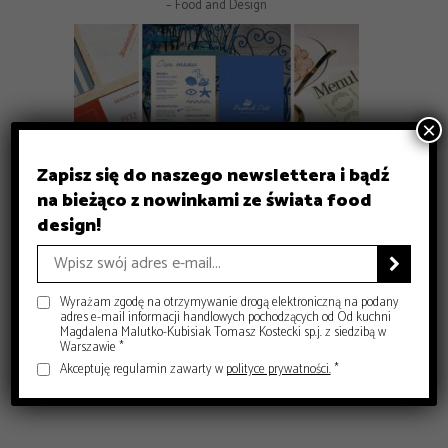
– Food and Design
×
Zapisz się do naszego newslettera i bądź
na bieżąco z nowinkami ze świata food
GASTRONOMIA
design!
GASTRONOMIA
GASTRONOMIA
Michelin Guide Polska 2026 – historyczna gala w Krakowie
DESIGN
Czy sushi przestało być luksusem? Co dziś decyduje o jego
Gdzie zjeść w Krakowie? 8 miejsc, które warto znać
– Food and Design
Jak projektować menu dla restauracji, żeby naprawdę
jakości?

– Food and Design
sprzedawało?
– Food and Design
– Food and Design
Wyrażam zgodę na otrzymywanie drogą elektroniczną na podany
adres e-mail informacji handlowych pochodzących od Od kuchni
Magdalena Malutko-Kubisiak Tomasz Kostecki sp.j. z siedzibą w
Warszawie *
Akceptuję regulamin zawarty w
polityce prywatności.
*