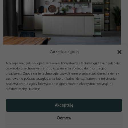
Zarządzaj zgodą
Aby zapewnić jak najlepsze wrażenia, korzystamy z technologii, takich jak pliki
cookie, do przechowywania i/lub uzyskiwania dostępu do informacji o
urządzeniu. Zgoda na te technologie pozwoli nam przetwarzać dane, takie jak
zachowanie podczas przeglądania lub unikalne identyfikatory na tej stronie.
Brak wyrażenia zgody lub wycofanie zgody może niekorzystnie wpłynąć na
niektóre cechy i funkcje.



Copyright © 2025-2026 odkuchni.co
Akceptuję
Polityka prywatności
Regulamin
Odmów
Reklama
Kontakt