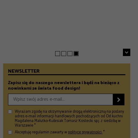
EVERYDAY
INSPIRACJE
Chrupiące szparagi z patelni z parmezanem i chili
GASTRONOMIA
Prezenty na Dzień Taty – Prezentownik 2026
– Food and Design
5 klimatycznych smażalni ryb w okolicach Warszawy
– Food and Design
na wiosenny wypad
– Food and Design
NEWSLETTER
Zapisz się do naszego newslettera i bądź na bieżąco z
nowinkami ze świata food design!

Wyrażam zgodę na otrzymywanie drogą elektroniczną na podany
adres e-mail informacji handlowych pochodzących od Od kuchni
Magdalena Malutko-Kubisiak Tomasz Kostecki sp.j. z siedzibą w
Warszawie *
Akceptuję regulamin zawarty w
polityce prywatności.
*