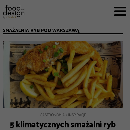
PRZEPISY


PRO
EVERYDAY
SMAŻALNIA RYB POD WARSZAWĄ
EKSPERCI
FOOD WORKING
E-BOOKI
O NAS
REKLAMA
GASTRONOMIA
INSPIRACJE
5 klimatycznych smażalni ryb