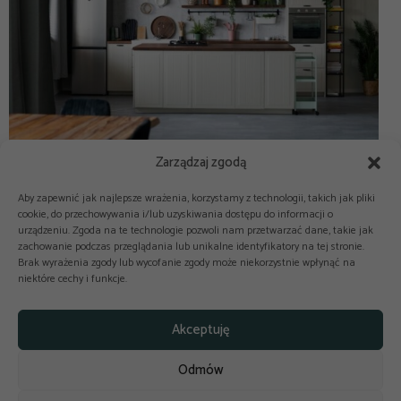
Zarządzaj zgodą
Aby zapewnić jak najlepsze wrażenia, korzystamy z technologii, takich jak pliki
cookie, do przechowywania i/lub uzyskiwania dostępu do informacji o
urządzeniu. Zgoda na te technologie pozwoli nam przetwarzać dane, takie jak
zachowanie podczas przeglądania lub unikalne identyfikatory na tej stronie.
Brak wyrażenia zgody lub wycofanie zgody może niekorzystnie wpłynąć na
niektóre cechy i funkcje.



Copyright © 2025-2026 odkuchni.co
Akceptuję
Polityka prywatności
Regulamin
Odmów
Reklama
Kontakt