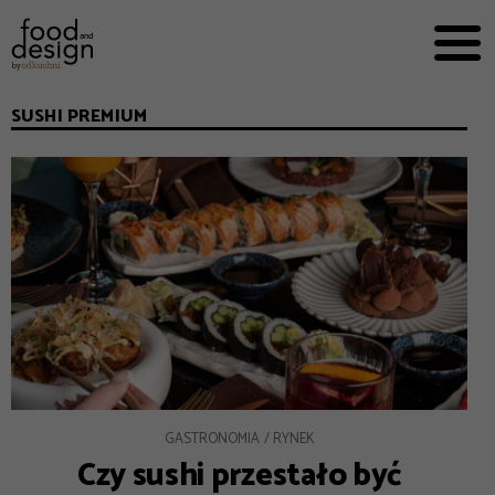
PRZEPISY


PRO
EVERYDAY
SUSHI PREMIUM
EKSPERCI
FOOD WORKING
E-BOOKI
O NAS
REKLAMA
GASTRONOMIA
RYNEK
Czy sushi przestało być