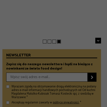
EVERYDAY
INSPIRACJE
Chrupiące szparagi z patelni z parmezanem i chili
GASTRONOMIA
Prezenty na Dzień Taty – Prezentownik 2026
– Food and Design
5 klimatycznych smażalni ryb w okolicach Warszawy
– Food and Design
na wiosenny wypad
– Food and Design
NEWSLETTER
Zapisz się do naszego newslettera i bądź na bieżąco z
nowinkami ze świata food design!

Wyrażam zgodę na otrzymywanie drogą elektroniczną na podany
adres e-mail informacji handlowych pochodzących od Od kuchni
Magdalena Malutko-Kubisiak Tomasz Kostecki sp.j. z siedzibą w
Warszawie *
Akceptuję regulamin zawarty w
polityce prywatności.
*