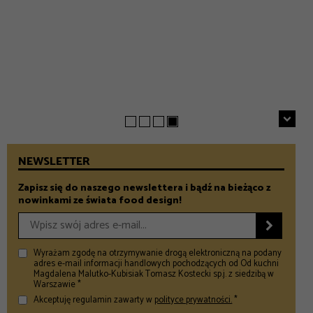
EVERYDAY
INSPIRACJE
Chrupiące szparagi z patelni z parmezanem i chili
GASTRONOMIA
Prezenty na Dzień Taty – Prezentownik 2026
– Food and Design
5 klimatycznych smażalni ryb w okolicach Warszawy
– Food and Design
na wiosenny wypad
– Food and Design
NEWSLETTER
Zapisz się do naszego newslettera i bądź na bieżąco z
nowinkami ze świata food design!

Wyrażam zgodę na otrzymywanie drogą elektroniczną na podany
adres e-mail informacji handlowych pochodzących od Od kuchni
Magdalena Malutko-Kubisiak Tomasz Kostecki sp.j. z siedzibą w
Warszawie *
Akceptuję regulamin zawarty w
polityce prywatności.
*