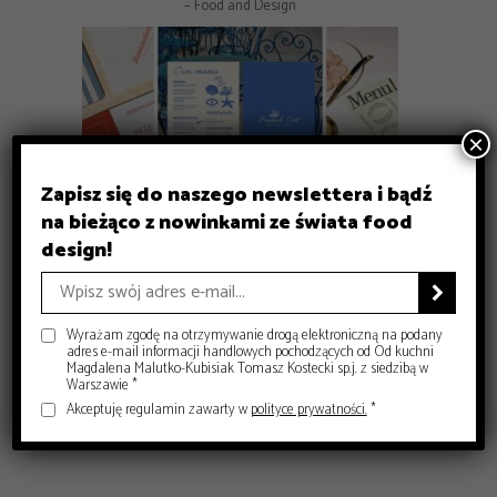
– Food and Design
×
Zapisz się do naszego newslettera i bądź
na bieżąco z nowinkami ze świata food
GASTRONOMIA
design!
GASTRONOMIA
GASTRONOMIA
Michelin Guide Polska 2026 – historyczna gala w Krakowie
DESIGN
Czy sushi przestało być luksusem? Co dziś decyduje o jego
Gdzie zjeść w Krakowie? 8 miejsc, które warto znać
– Food and Design
Jak projektować menu dla restauracji, żeby naprawdę
jakości?

– Food and Design
sprzedawało?
– Food and Design
– Food and Design
Wyrażam zgodę na otrzymywanie drogą elektroniczną na podany
adres e-mail informacji handlowych pochodzących od Od kuchni
Magdalena Malutko-Kubisiak Tomasz Kostecki sp.j. z siedzibą w
Warszawie *
Akceptuję regulamin zawarty w
polityce prywatności.
*