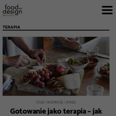
PRZEPISY


PRO
EVERYDAY
TERAPIA
EKSPERCI
FOOD WORKING
E-BOOKI
O NAS
REKLAMA
FOOD
INSPIRACJE
RYNEK
Gotowanie jako terapia – jak