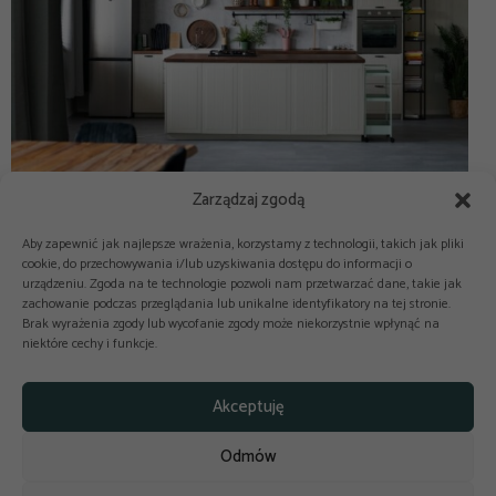
Zarządzaj zgodą
Aby zapewnić jak najlepsze wrażenia, korzystamy z technologii, takich jak pliki
cookie, do przechowywania i/lub uzyskiwania dostępu do informacji o
urządzeniu. Zgoda na te technologie pozwoli nam przetwarzać dane, takie jak
zachowanie podczas przeglądania lub unikalne identyfikatory na tej stronie.
Brak wyrażenia zgody lub wycofanie zgody może niekorzystnie wpłynąć na
niektóre cechy i funkcje.



Copyright © 2025-2026 odkuchni.co
Akceptuję
Polityka prywatności
Regulamin
Odmów
Reklama
Kontakt