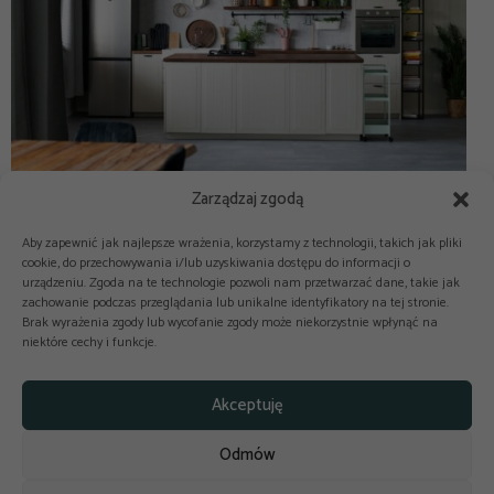
Zarządzaj zgodą
Aby zapewnić jak najlepsze wrażenia, korzystamy z technologii, takich jak pliki
cookie, do przechowywania i/lub uzyskiwania dostępu do informacji o
urządzeniu. Zgoda na te technologie pozwoli nam przetwarzać dane, takie jak
zachowanie podczas przeglądania lub unikalne identyfikatory na tej stronie.
Brak wyrażenia zgody lub wycofanie zgody może niekorzystnie wpłynąć na
niektóre cechy i funkcje.



Copyright © 2025-2026 odkuchni.co
Akceptuję
Polityka prywatności
Regulamin
Odmów
Reklama
Kontakt