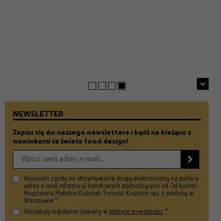
EVERYDAY
INSPIRACJE
Chrupiące szparagi z patelni z parmezanem i chili
GASTRONOMIA
Prezenty na Dzień Taty – Prezentownik 2026
– Food and Design
5 klimatycznych smażalni ryb w okolicach Warszawy
– Food and Design
na wiosenny wypad
– Food and Design
NEWSLETTER
Zapisz się do naszego newslettera i bądź na bieżąco z
nowinkami ze świata food design!

Wyrażam zgodę na otrzymywanie drogą elektroniczną na podany
adres e-mail informacji handlowych pochodzących od Od kuchni
Magdalena Malutko-Kubisiak Tomasz Kostecki sp.j. z siedzibą w
Warszawie *
Akceptuję regulamin zawarty w
polityce prywatności.
*