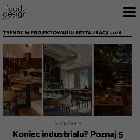
PRZEPISY


PRO
EVERYDAY
TRENDY W PROJEKTOWANIU RESTAURACJI 2026
EKSPERCI
FOOD WORKING
E-BOOKI
O NAS
REKLAMA
GASTRONOMIA
Koniec industrialu? Poznaj 5