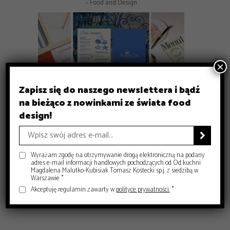
– Food and Design
×
Zapisz się do naszego newslettera i bądź
na bieżąco z nowinkami ze świata food
GASTRONOMIA
design!
GASTRONOMIA
GASTRONOMIA
Michelin Guide Polska 2026 – historyczna gala w Krakowie
DESIGN
Czy sushi przestało być luksusem? Co dziś decyduje o jego
Gdzie zjeść w Krakowie? 8 miejsc, które warto znać
– Food and Design
Jak projektować menu dla restauracji, żeby naprawdę
jakości?

– Food and Design
sprzedawało?
– Food and Design
– Food and Design
Wyrażam zgodę na otrzymywanie drogą elektroniczną na podany
adres e-mail informacji handlowych pochodzących od Od kuchni
Magdalena Malutko-Kubisiak Tomasz Kostecki sp.j. z siedzibą w
Warszawie *
Akceptuję regulamin zawarty w
polityce prywatności.
*