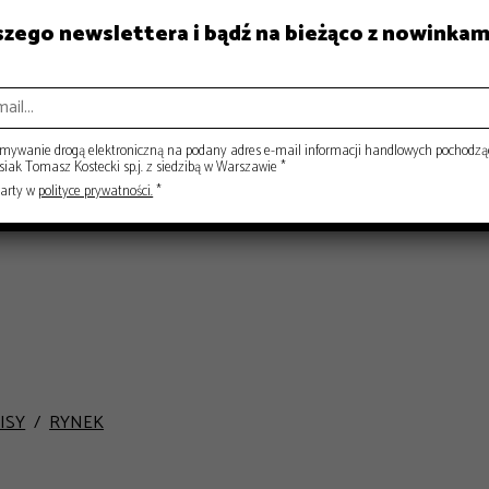
aszego newslettera i bądź na bieżąco z nowinkam
ywanie drogą elektroniczną na podany adres e-mail informacji handlowych pochodzą
ak Tomasz Kostecki sp.j. z siedzibą w Warszawie *
warty w
polityce prywatności.
*
ISY
RYNEK