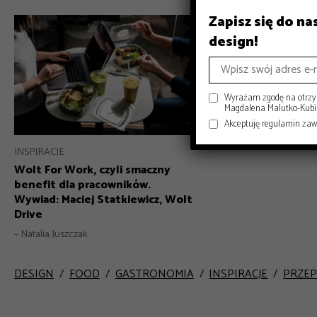
Zapisz się do n
design!
Wyrażam zgodę na otrzym
Magdalena Malutko-Kubisi
Akceptuję regulamin za
INSPIRACJE
Wolt For Work, czyli smaczny
benefit dla pracowników.
Wywiad: Maciej Statkiewicz, Wolt
Drive
– Natalia Juszczak
DESIGN
FOOD
GASTRONOMIA
INSPIRACJE
PRZEP