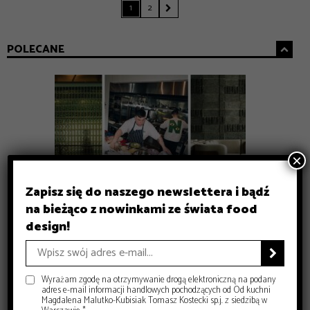
1
2

POLECANE
×
Zapisz się do naszego newslettera i bądź
na bieżąco z nowinkami ze świata food
GASTRONOMIA
GASTRONOMIA
INSPIRACJE
DESIGN
design!
Nowe restauracje w Warszawie – 8 adresów na lato 2026
Nowe restauracje w Warszawie. Gdzie iść tej wiosny?
Prezenty na Dzień Mamy – Prezentownik 2026
Jak Gen Z zmienia współczesny marketing?
– Food and Design
– Food and Design
– Food and Design
– Food and Design

Wyrażam zgodę na otrzymywanie drogą elektroniczną na podany
adres e-mail informacji handlowych pochodzących od Od kuchni
Magdalena Malutko-Kubisiak Tomasz Kostecki sp.j. z siedzibą w