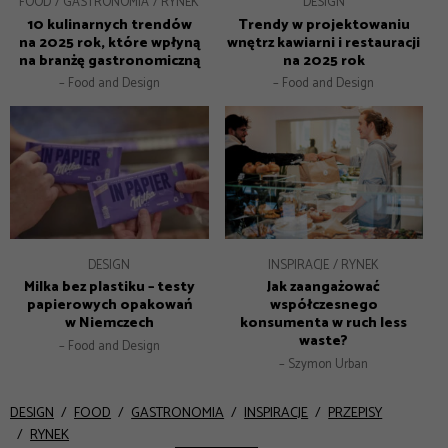
FOOD
GASTRONOMIA
RYNEK
DESIGN
10 kulinarnych trendów
Trendy w projektowaniu
na 2025 rok, które wpłyną
wnętrz kawiarni i restauracji
na branżę gastronomiczną
na 2025 rok
– Food and Design
– Food and Design
DESIGN
INSPIRACJE
RYNEK
Milka bez plastiku – testy
Jak zaangażować
papierowych opakowań
współczesnego
w Niemczech
konsumenta w ruch less
waste?
– Food and Design
– Szymon Urban
DESIGN
FOOD
GASTRONOMIA
INSPIRACJE
PRZEPISY
RYNEK