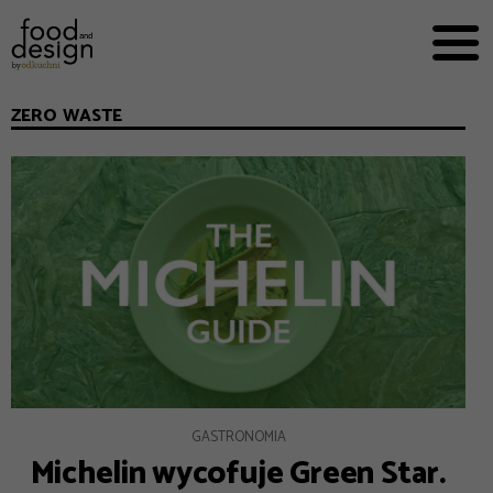
PRZEPISY


PRO
EVERYDAY
ZERO WASTE
EKSPERCI
FOOD WORKING
E-BOOKI
O NAS
REKLAMA
GASTRONOMIA
Michelin wycofuje Green Star.