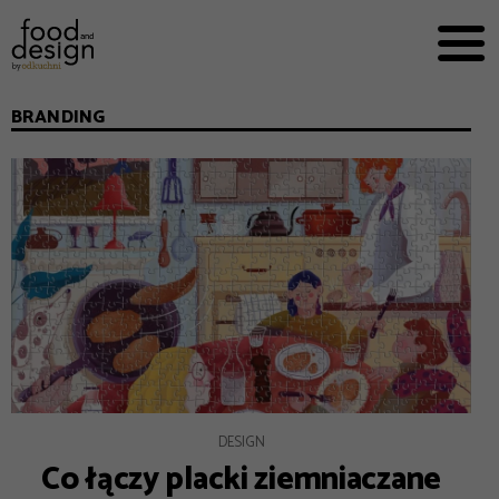
PRZEPISY


PRO
EVERYDAY
BRANDING
EKSPERCI
FOOD WORKING
E-BOOKI
O NAS
REKLAMA
DESIGN
Co łączy placki ziemniaczane