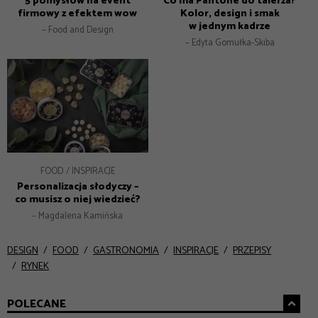
5 pomysłów na event
Co ma Pantone do talerza?
firmowy z efektem wow
Kolor, design i smak
w jednym kadrze
– Food and Design
– Edyta Gomułka-Skiba
FOOD
INSPIRACJE
Personalizacja słodyczy –
co musisz o niej wiedzieć?
– Magdalena Kamińska
DESIGN
FOOD
GASTRONOMIA
INSPIRACJE
PRZEPISY
RYNEK
POLECANE