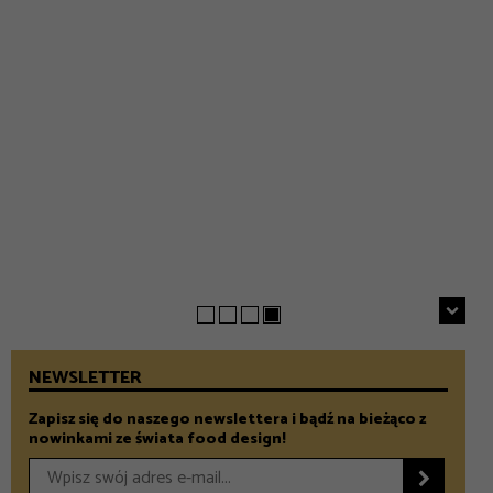
EVERYDAY
INSPIRACJE
Chrupiące szparagi z patelni z parmezanem i chili
GASTRONOMIA
Prezenty na Dzień Taty – Prezentownik 2026
– Food and Design
5 klimatycznych smażalni ryb w okolicach Warszawy
– Food and Design
na wiosenny wypad
– Food and Design
NEWSLETTER
Zapisz się do naszego newslettera i bądź na bieżąco z
nowinkami ze świata food design!
