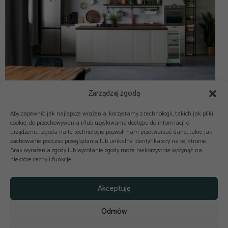
Zarządzaj zgodą
Aby zapewnić jak najlepsze wrażenia, korzystamy z technologii, takich jak pliki
cookie, do przechowywania i/lub uzyskiwania dostępu do informacji o
urządzeniu. Zgoda na te technologie pozwoli nam przetwarzać dane, takie jak
zachowanie podczas przeglądania lub unikalne identyfikatory na tej stronie.
Brak wyrażenia zgody lub wycofanie zgody może niekorzystnie wpłynąć na
niektóre cechy i funkcje.



Copyright © 2025-2026 odkuchni.co
Akceptuję
Polityka prywatności
Regulamin
Odmów
Reklama
Kontakt