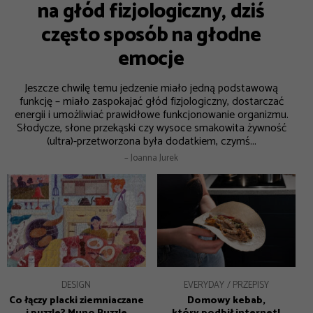
na głód fizjologiczny, dziś
często sposób na głodne
emocje
Jeszcze chwilę temu jedzenie miało jedną podstawową
funkcję – miało zaspokajać głód fizjologiczny, dostarczać
energii i umożliwiać prawidłowe funkcjonowanie organizmu.
Słodycze, słone przekąski czy wysoce smakowita żywność
(ultra)-przetworzona była dodatkiem, czymś...
– Joanna Jurek
DESIGN
EVERYDAY
PRZEPISY
Co łączy placki ziemniaczane
Domowy kebab,