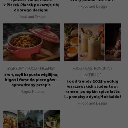
i puzzle? Muno Puzzle
który podbił internet!
x Placek Placek pokazują siłę
– Food and Design
dobrego designu
– Food and Design
EVERYDAY
FOOD
PRZEPISY
FOOD
GASTRONOMIA
3 w 1, czyli kapusta wigilijna,
INSPIRACJE
bigos i farsz do pierogów –
Food trendy 2025 według
sprawdzony przepis
warszawskich studentów:
ramen, pumpkin spice latte
– Magda Malutko
i… przepisy z dynią Hokkaido!
– Food and Design