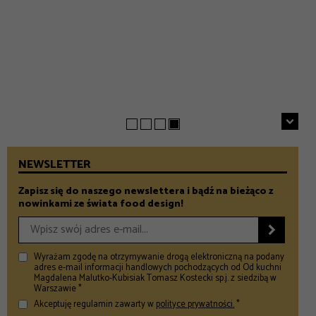
EVERYDAY
INSPIRACJE
Chrupiące szparagi z patelni z parmezanem i chili
GASTRONOMIA
Prezenty na Dzień Taty – Prezentownik 2026
– Food and Design
5 klimatycznych smażalni ryb w okolicach Warszawy
– Food and Design
na wiosenny wypad
– Food and Design
NEWSLETTER
Zapisz się do naszego newslettera i bądź na bieżąco z
nowinkami ze świata food design!

Wyrażam zgodę na otrzymywanie drogą elektroniczną na podany
adres e-mail informacji handlowych pochodzących od Od kuchni
Magdalena Malutko-Kubisiak Tomasz Kostecki sp.j. z siedzibą w
Warszawie *
Akceptuję regulamin zawarty w
polityce prywatności.
*