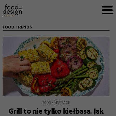
PRZEPISY


PRO
EVERYDAY
FOOD TRENDS
EKSPERCI
FOOD WORKING
E-BOOKI
O NAS
REKLAMA
FOOD
INSPIRACJE
Grill to nie tylko kiełbasa. Jak