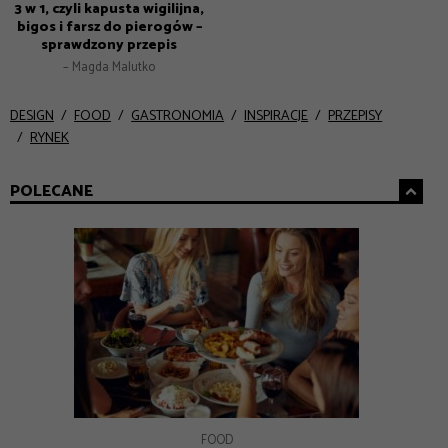
3 w 1, czyli kapusta wigilijna,
bigos i farsz do pierogów –
sprawdzony przepis
– Magda Malutko
DESIGN
FOOD
GASTRONOMIA
INSPIRACJE
PRZEPISY
RYNEK
POLECANE
GASTRONOMIA
GASTRONOMIA
FOOD
FOOD