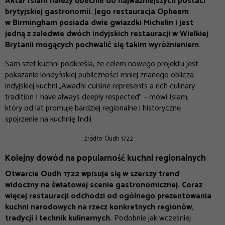
Aktar Islam należy obecnie do najważniejszych postaci
brytyjskiej gastronomii. Jego restauracja Opheem
w Birmingham posiada dwie gwiazdki Michelin i jest
jedną z zaledwie dwóch indyjskich restauracji w Wielkiej
Brytanii mogących pochwalić się takim wyróżnieniem.
Sam szef kuchni podkreśla, że celem nowego projektu jest
pokazanie londyńskiej publiczności mniej znanego oblicza
indyjskiej kuchni.
„
Awadhi cuisine represents a rich culinary
tradition I have always deeply respected
” – mówi Islam,
który od lat promuje bardziej regionalne i historyczne
spojrzenie na kuchnię Indii.
źródło: Oudh 1722
Kolejny dowód na popularność kuchni regionalnych
Otwarcie Oudh 1722 wpisuje się w szerszy trend
widoczny na światowej scenie gastronomicznej. Coraz
więcej restauracji odchodzi od ogólnego prezentowania
kuchni narodowych na rzecz konkretnych regionów,
tradycji i technik kulinarnych.
Podobnie jak wcześniej