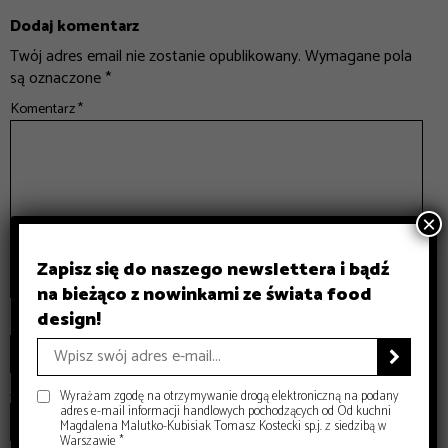
Dodaj komentarz
Twój adres email nie zostanie opublikowany.
Wymagane pola
są oznaczone
*
Komentarz
*
×
Zapisz się do naszego newslettera i bądź
na bieżąco z nowinkami ze świata food
design!
Nazwa
*

Adres email
*
Wyrażam zgodę na otrzymywanie drogą elektroniczną na podany
adres e-mail informacji handlowych pochodzących od Od kuchni
Magdalena Malutko-Kubisiak Tomasz Kostecki sp.j. z siedzibą w
Warszawie *