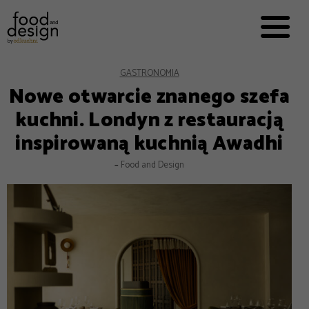
PRZEPISY


PRO
EVERYDAY
EKSPERCI
GASTRONOMIA
Nowe otwarcie znanego szefa
FOOD WORKING
kuchni. Londyn z restauracją
E-BOOKI
inspirowaną kuchnią Awadhi
O NAS
–
Food and Design
REKLAMA