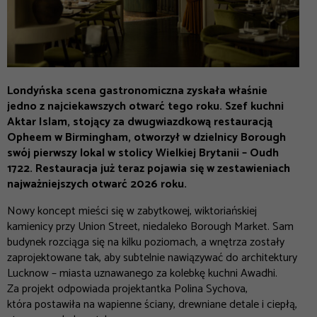
Londyńska scena gastronomiczna zyskała właśnie
jedno z najciekawszych otwarć tego roku. Szef kuchni
Aktar Islam, stojący za dwugwiazdkową restauracją
Opheem w Birmingham, otworzył w dzielnicy Borough
swój pierwszy lokal w stolicy Wielkiej Brytanii – Oudh
1722. Restauracja już teraz pojawia się w zestawieniach
najważniejszych otwarć 2026 roku.
Nowy koncept mieści się w zabytkowej, wiktoriańskiej
kamienicy przy Union Street, niedaleko Borough Market. Sam
budynek rozciąga się na kilku poziomach, a wnętrza zostały
zaprojektowane tak, aby subtelnie nawiązywać do architektury
Lucknow – miasta uznawanego za kolebkę kuchni Awadhi.
Za projekt odpowiada projektantka Polina Sychova,
która postawiła na wapienne ściany, drewniane detale i ciepłą,