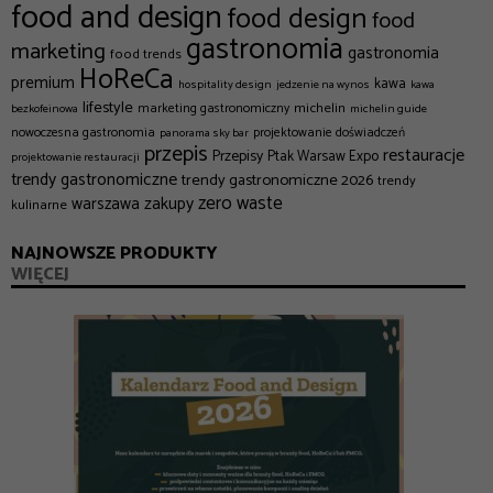
food and design
food design
food
gastronomia
marketing
gastronomia
food trends
HoReCa
premium
kawa
hospitality design
jedzenie na wynos
kawa
lifestyle
michelin
marketing gastronomiczny
bezkofeinowa
michelin guide
nowoczesna gastronomia
projektowanie doświadczeń
panorama sky bar
przepis
restauracje
Przepisy
Ptak Warsaw Expo
projektowanie restauracji
trendy gastronomiczne
trendy gastronomiczne 2026
trendy
zero waste
zakupy
warszawa
kulinarne
NAJNOWSZE PRODUKTY
WIĘCEJ