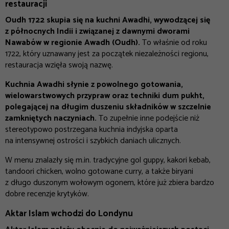
restauracji
Oudh 1722 skupia się na kuchni Awadhi, wywodzącej się
z północnych Indii i związanej z dawnymi dworami
Nawabów w regionie Awadh (Oudh).
To właśnie od roku
1722, który uznawany jest za początek niezależności regionu,
restauracja wzięła swoją nazwę.
Kuchnia Awadhi słynie z powolnego gotowania,
wielowarstwowych przypraw oraz techniki dum pukht,
polegającej na długim duszeniu składników w szczelnie
zamkniętych naczyniach.
To zupełnie inne podejście niż
stereotypowo postrzegana kuchnia indyjska oparta
na intensywnej ostrości i szybkich daniach ulicznych.
W menu znalazły się m.in. tradycyjne gol guppy, kakori kebab,
tandoori chicken, wolno gotowane curry, a także biryani
z długo duszonym wołowym ogonem, które już zbiera bardzo
dobre recenzje krytyków.
Aktar Islam wchodzi do Londynu