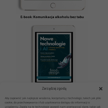
E-book: Komunikacja alkoholu bez tabu
Zarządzaj zgodą
E-book: Nowe technologie i AI w branży spożywczej i HoReCa
Aby zapewnić jak najlepsze wrażenia, korzystamy z technologii, takich jak pliki
cookie, do przechowywania i/lub uzyskiwania dostępu do informacji o
urządzeniu. Zgoda na te technologie pozwoli nam przetwarzać dane, takie jak