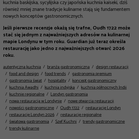
kuchnia baskijska, sycylijska czy japońska kuchnia kaiseki, dziś
również mniej znane tradycje kulinarne stają się fundamentem
nowych konceptów gastronomicznych.
Jeśli pierwsze recenzje okażą się trafne, Oudh 1722 może
stać się jednym z najważniejszych adresów na kulinarnej
mapie Londynu w tym roku. Guardian już teraz określa
restaurację jako jedno z najważniejszych otwarć 2026
roku.
autentyczna kuchnia
branża gastronomiczna
design restauracji
food and design
food trends
gastronomia premium
gastronomia świat
hospitality
koncept gastronomiczny
kuchnia Awadhi
kuchnia indyjska
kuchnia północnych Indii
kuchnie regionalne
Londyn gastronomia
nowa restauracja w Londynie
nowe otwarcia restauracji
nowości gastronomiczne
Oudh 1722
restauracje Londyn
restauracje Londyn 2026
restauracje regionalne
światowa gastronomia
Szef Kuchni
trendy gastronomiczne
trendy kulinarne