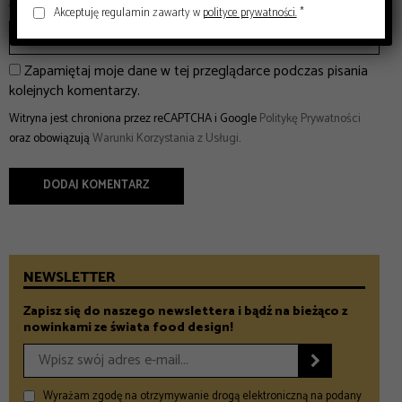
Witryna internetowa
Akceptuję regulamin zawarty w
polityce prywatności.
*
Zapamiętaj moje dane w tej przeglądarce podczas pisania
kolejnych komentarzy.
Witryna jest chroniona przez reCAPTCHA i Google
Politykę Prywatności
oraz obowiązują
Warunki Korzystania z Usługi
.
NEWSLETTER
Zapisz się do naszego newslettera i bądź na bieżąco z
nowinkami ze świata food design!

Wyrażam zgodę na otrzymywanie drogą elektroniczną na podany