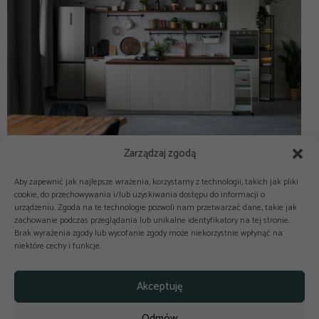
Zarządzaj zgodą
Aby zapewnić jak najlepsze wrażenia, korzystamy z technologii, takich jak pliki
cookie, do przechowywania i/lub uzyskiwania dostępu do informacji o
urządzeniu. Zgoda na te technologie pozwoli nam przetwarzać dane, takie jak
zachowanie podczas przeglądania lub unikalne identyfikatory na tej stronie.
Brak wyrażenia zgody lub wycofanie zgody może niekorzystnie wpłynąć na
niektóre cechy i funkcje.



Copyright © 2025-2026 odkuchni.co
Akceptuję
Polityka prywatności
Regulamin
Odmów