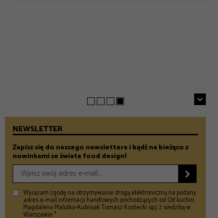
EVERYDAY
INSPIRACJE
Chrupiące szparagi z patelni z parmezanem i chili
GASTRONOMIA
Prezenty na Dzień Taty – Prezentownik 2026
– Food and Design
5 klimatycznych smażalni ryb w okolicach Warszawy
– Food and Design
na wiosenny wypad
– Food and Design
NEWSLETTER
Zapisz się do naszego newslettera i bądź na bieżąco z
nowinkami ze świata food design!

Wyrażam zgodę na otrzymywanie drogą elektroniczną na podany
adres e-mail informacji handlowych pochodzących od Od kuchni
Magdalena Malutko-Kubisiak Tomasz Kostecki sp.j. z siedzibą w
Warszawie *