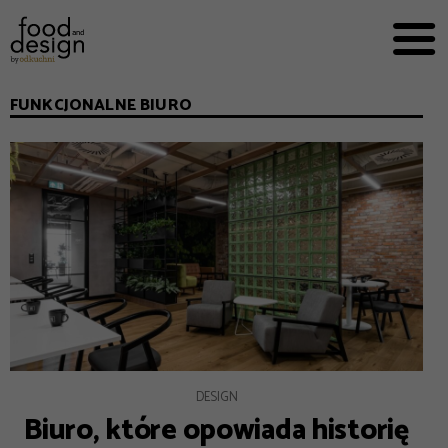
PRZEPISY


PRO
EVERYDAY
FUNKCJONALNE BIURO
EKSPERCI
FOOD WORKING
E-BOOKI
O NAS
REKLAMA
DESIGN
Biuro, które opowiada historię